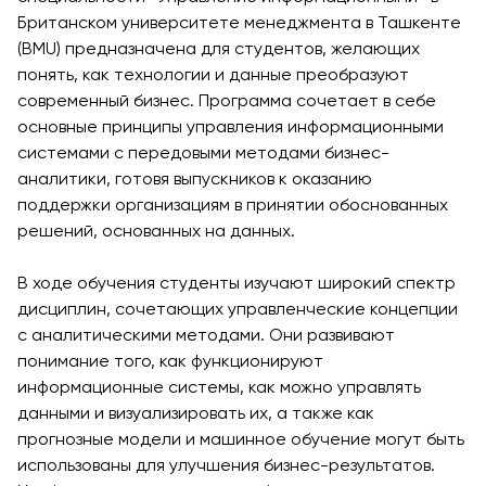
Вакансии
Взаимодействие с
Заявка и сборы
Британском университете менеджмента в Ташкенте
Академические
Мероприят
Корпоративным
(BMU) предназначена для студентов, желающих
Магистратура
Вакансии
Сектором
Студенческая
понять, как технологии и данные преобразуют
Описание
Не
жизнь
современный бизнес. Программа сочетает в себе
Членство в
Заявка и сборы
Академические
основные принципы управления информационными
Профессиональных
Students' U
Вакансии
Подготовительные
системами с передовыми методами бизнес-
Ассоциациях
Студенческ
Курсы
аналитики, готовя выпускников к оказанию
Международное
Клубы
поддержки организациям в принятии обоснованных
Программа Pre-
Партнерство
Психология
решений, основанных на данных.
Master’s
University of
Оздоровле
Подготовка к
Reading
В ходе обучения студенты изучают широкий спектр
Что нового?
экзаменам Excel
Queen Margaret
дисциплин, сочетающих управленческие концепции
Статьи
Expert и Power
University
с аналитическими методами. Они развивают
BI Data Analyst.
Фото Галер
понимание того, как функционируют
Центр Прикладных
Цифровое
Посетить B
информационные системы, как можно управлять
Исследований
Лидерство с
данными и визуализировать их, а также как
Использованием
прогнозные модели и машинное обучение могут быть
Искусственного
использованы для улучшения бизнес-результатов.