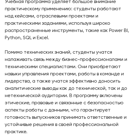
Интеллекта и
Учебная программа уделяет большое внимание
Бизнес-
практическому применению: студенты работают
Информатики
над кейсами, отраслевыми проектами и
практическими заданиями, используя широко
PMI
распространенные инструменты, такие как Power BI,
Сертификация
Python, SQL и Excel.
Курс PDU
Гранты и
Помимо технических знаний, студенты учатся
Стипендии
налаживать связь между бизнес-профессионалами и
техническими специалистами. Они приобретают
Заявления о
навыки управления проектами, работы в команде и
переводе и
лидерства, а также учатся эффективно доносить
прямом
аналитические выводы как до технической, так и до
поступлении на
нетехнической аудитории. В программу включены
2026 год
этические, правовые и связанные с безопасностью
аспекты работы с данными, что гарантирует
Cambridge
готовность выпускников принимать ответственные и
Dream
устойчивые решения в своей профессиональной
Подать
практике.