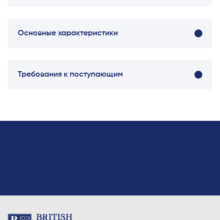
Основные характеристики
Название модуля
Кредиты
Семест
Требования к поступающим
Принципы микроэкономики
20
Первый
Введение в бухгалтерский учёт
20
Первый
Введение в финансы
20
Первый
Введение в программирование
20
Первый
на Python
Статистика для бизнес-
20
Второй
аналитики
Коммуникация в команде
20
Второй