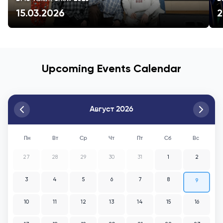
15.03.2026
2
Upcoming Events Calendar
Август 2026
Пн
Вт
Ср
Чт
Пт
Сб
Вс
27
28
29
30
31
1
2
3
4
5
6
7
8
9
10
11
12
13
14
15
16