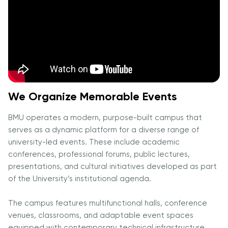
Вакансии
Взаимодействие с
Заявка и сборы
Академические
Мероприят
Корпоративным
Магистратура
Вакансии
Сектором
Студенческая
Описание
Не
жизнь
Членство в
Заявка и сборы
Академические
Профессиональных
Students' U
Вакансии
Подготовительные
Ассоциациях
Студенческ
Курсы
Международное
Клубы
We Organize Memorable Events
Программа Pre-
Партнерство
Психология
Master’s
University of
Оздоровле
BMU operates a modern, purpose-built campus that
Подготовка к
Reading
serves as a dynamic platform for a diverse range of
Что нового?
экзаменам Excel
university-led events. These include academic
Queen Margaret
Статьи
Expert и Power
conferences, professional forums, public lectures,
University
BI Data Analyst.
Фото Галер
presentations, and cultural initiatives developed as part
Центр Прикладных
of the University’s institutional agenda.
Цифровое
Посетить B
Исследований
Лидерство с
The campus features multifunctional halls, conference
Использованием
venues, classrooms, and adaptable event spaces
Искусственного
equipped with contemporary technical infrastructure.