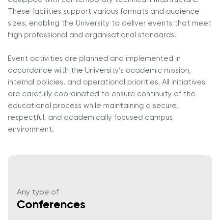
Интеллекта и
These facilities support various formats and audience
Бизнес-
sizes, enabling the University to deliver events that meet
Информатики
high professional and organisational standards.
PMI
Сертификация
Event activities are planned and implemented in
Курс PDU
accordance with the University’s academic mission,
internal policies, and operational priorities. All initiatives
Гранты и
are carefully coordinated to ensure continuity of the
Стипендии
educational process while maintaining a secure,
Заявления о
respectful, and academically focused campus
переводе и
environment.
прямом
поступлении на
2026 год
Cambridge
Any type of
Dream
Conferences
Подать