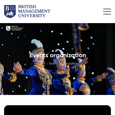
О Нас
Команда
Программы
Жизнь в
BMU
Послание Ректора
Руководящая
Программа
Команда
Foundation
Академически
Лицензия и Диплом
Events organization
Путешествия
Структура
Факультет
Учебно-ресурсный
Home
/
Events organization
программы
Общего
Университетс
центр
Образования
Кампус
Заявка и сборы
Видение, Миссия и
Академичес
Факультет
Цели
Вступительные
Возможност
Менеджмента
Экзамены по
Промышленное
Математике
Спортивны
Академический
Партнерство
сооружения
Консультативный
Бакалавриат
Центр Развития
Совет
Жилье и
Карьеры
Описание
питание