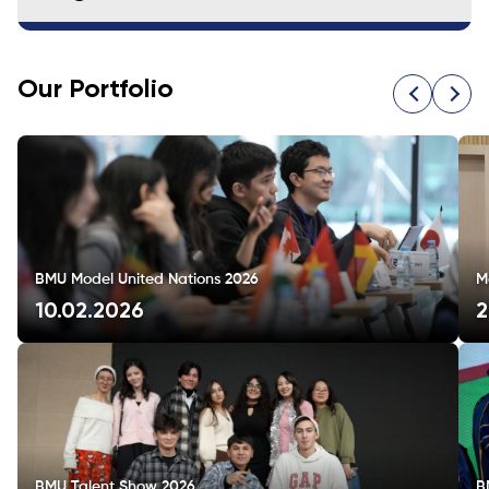
Our Portfolio
BMU Model United Nations 2026
M
10.02.2026
2
BMU Talent Show 2026
B