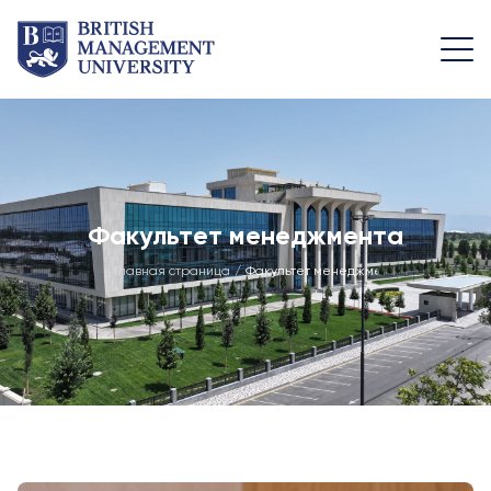
О Нас
Команда
Программы
Жизнь в
BMU
Послание Ректора
Руководящая
Программа
Команда
Foundation
Академически
Лицензия и Диплом
Факультет менеджмента
Путешествия
Структура
Факультет
Учебно-ресурсный
Главная страница
/
Факультет менеджмента
программы
Общего
Университетс
центр
Образования
Кампус
Заявка и сборы
Видение, Миссия и
Академичес
Факультет
Цели
Вступительные
Возможност
Менеджмента
Экзамены по
Промышленное
Математике
Спортивны
Академический
Партнерство
сооружения
Консультативный
Бакалавриат
Центр Развития
Совет
Жилье и
Карьеры
Описание
питание