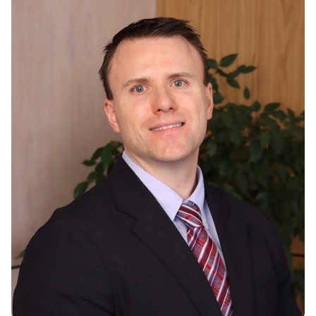
Вакансии
Взаимодействие с
Заявка и сборы
Академические
Мероприят
Корпоративным
Магистратура
Вакансии
Сектором
Студенческая
Описание
Не
жизнь
Членство в
Заявка и сборы
Академические
Профессиональных
Students' U
Вакансии
Подготовительные
Ассоциациях
Студенческ
Курсы
Международное
Клубы
Программа Pre-
Партнерство
Психология
Master’s
University of
Оздоровле
Подготовка к
Reading
Что нового?
экзаменам Excel
Queen Margaret
Статьи
Expert и Power
University
BI Data Analyst.
Фото Галер
Центр Прикладных
Цифровое
Посетить B
Исследований
Лидерство с
Использованием
Искусственного