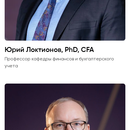
заявку и
принять
участие в
конкурсе
Юрий Локтионов, PhD, CFA
Профессор кафедры финансов и бухгалтерского
учета