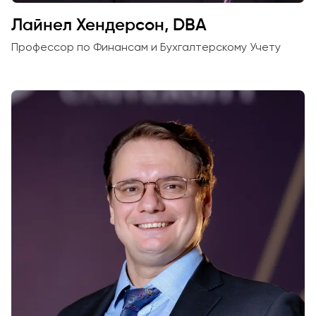
Интеллекта и
Бизнес-
Лайнел Хендерсон, DBA
Информатики
Профессор по Финансам и Бухгалтерскому Учету
PMI
Сертификация
Курс PDU
Гранты и
Стипендии
Заявления о
переводе и
прямом
поступлении на
2026 год
Cambridge
Dream
Подать