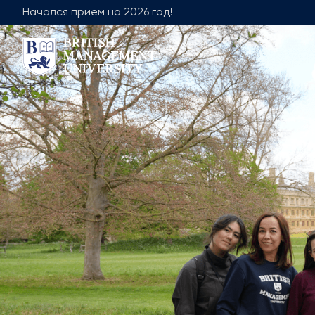
Начался прием на 2026 год!
О Нас
Команда
Послание Ректора
Руководящая
Лицензия и Диплом
Факультет О
Учебно-ресурсный центр
Факультет М
Видение, Миссия и Цели
Академическ
Промышленное Партнерство
Вакансии
Центр Развития Карьеры
Академиче
Взаимодействие с Корпоративным
Не Академ
Сектором
Членство в Профессиональных
Ассоциациях