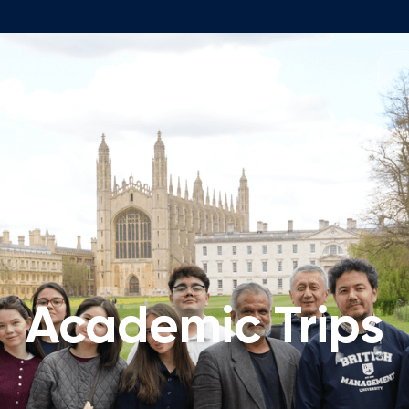
Программы
 Команда
Программа Foundation
Структура программы
бщего Образования
Заявка и сборы
енеджмента
Вступительные Экзамены п
ий Консультативный Совет
Бакалавриат
Описание
ские Вакансии
Academic Trips
Заявка и сборы
ические Вакансии
Магистратура
Описание