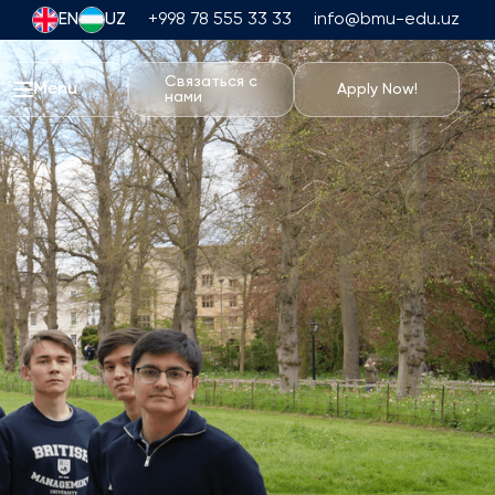
EN
UZ
+998 78 555 33 33
info@bmu-edu.uz
Связаться с
Menu
Apply Now!
нами
Жизнь в BMU
Академические Путешествия
Университетский Кампус
Академические Возможности
о Математике
Спортивные сооружения
Жилье и питание
Мероприятия
Студенческая жизнь
Students' Union
Студенческие Клубы