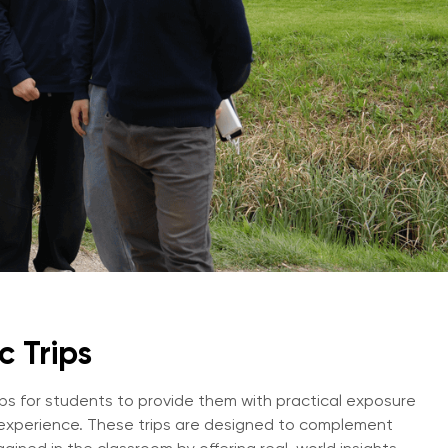
Психология и Оздоровление
Что нового?
Статьи
l Expert и
Фото Галерея
Посетить BMU
ользованием
 и Бизнес-
ом
 Trips
s for students to provide them with practical exposure
 experience. These trips are designed to complement