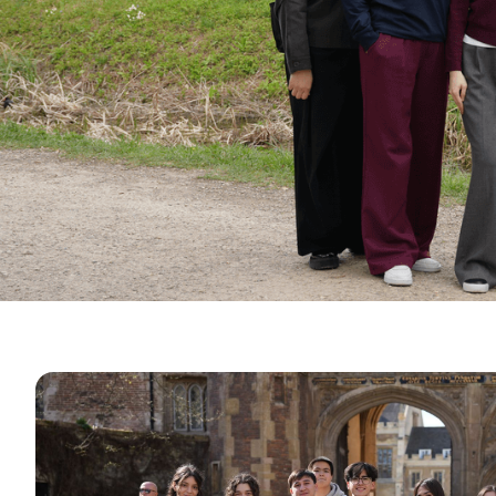
Международное Партнерство
University of Reading
Queen Margaret University
Центр Прикладных Исследований
Cambridge Dream
Подать заявку и принять участие в