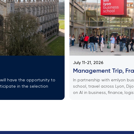
July 11-21, 2026
Management Trip, Fr
will have the opportunity to
In partnership with emlyon bus
ticipate in the selection
school, travel across Lyon, Dijo
on AI in business, finance, logis