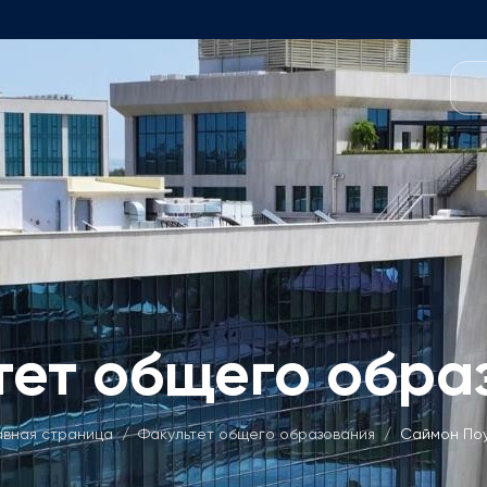
Программы
 Команда
Программа Foundation
Структура программы
бщего Образования
Заявка и сборы
енеджмента
Вступительные Экзамены п
ий Консультативный Совет
Бакалавриат
тет общего обра
Описание
ские Вакансии
Заявка и сборы
ические Вакансии
Магистратура
авная страница
/
Факультет общего образования
/
Саймон По
Описание