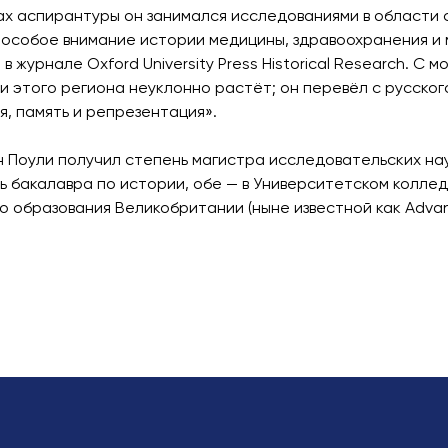
ах аспирантуры он занимался исследованиями в области 
 особое внимание истории медицины, здравоохранения и 
 в журнале Oxford University Press Historical Research. 
и этого региона неуклонно растёт; он перевёл с русского
я, память и репрезентация».
 Поули получил степень магистра исследовательских нау
ь бакалавра по истории, обе — в Университетском колле
о образования Великобритании (ныне известной как Advan