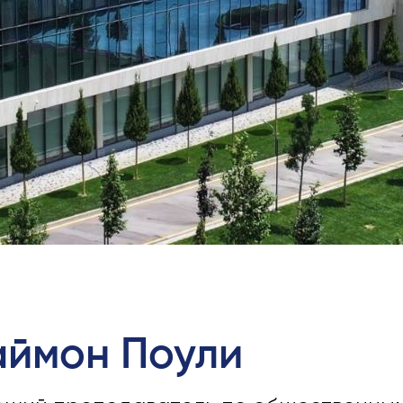
Заявка и сборы
Подготовительные Курсы
Программа Pre-Master’s
Подготовка к экзаменам Exce
Power BI Data Analyst.
Цифровое Лидерство с Исп
Искусственного Интеллекта
Информатики
PMI Сертификация
Курс PDU
Гранты и Стипендии
Заявления о переводе и прям
поступлении на 2026 год
ймон Поули