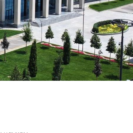
Психология и Оздоровление
Что нового?
Статьи
l Expert и
Фото Галерея
Посетить BMU
ользованием
 и Бизнес-
ом