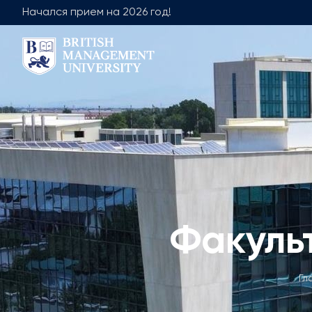
Начался прием на 2026 год!
О Нас
Команда
Послание Ректора
Руководящая
Лицензия и Диплом
Факультет О
Учебно-ресурсный центр
Факультет М
Видение, Миссия и Цели
Академическ
Промышленное Партнерство
Вакансии
Факуль
Центр Развития Карьеры
Академиче
Взаимодействие с Корпоративным
Не Академ
Сектором
Гл
Членство в Профессиональных
Ассоциациях