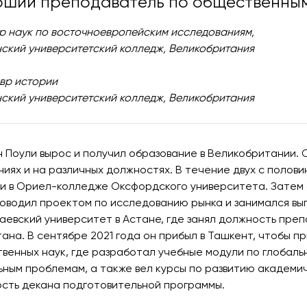
ший преподаватель по общественным
р наук по восточноевропейским исследованиям,
ский университетский колледж, Великобритания
вр истории
ский университетский колледж, Великобритания
 Поули вырос и получил образование в Великобритании. 
ниях и на различных должностях. В течение двух с поло
и в Ориел-колледже Оксфордского университета. Затем он 
ководил проектом по исследованию рынка и занимался вы
аевский университет в Астане, где занял должность пре
тана. В сентябре 2021 года он прибыл в Ташкент, чтобы 
венных наук, где разработал учебные модули по глобаль
ьным проблемам, а также вел курсы по развитию академи
сть декана подготовительной программы.