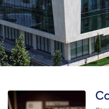
Международное Партнерство
University of Reading
Queen Margaret University
Центр Прикладных Исследований
Са
Cambridge Dream
Подать заявку и принять участие в