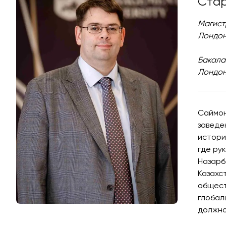
Стар
конкурсе
Магист
Лондон
Бакала
Лондон
Саймон
заведе
истори
где ру
Назарб
Казахс
общест
глобал
должно