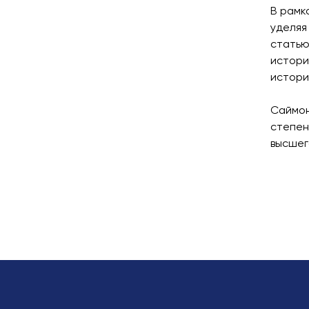
В рамк
уделяя
статью
истори
истори
Саймон
степен
высшег