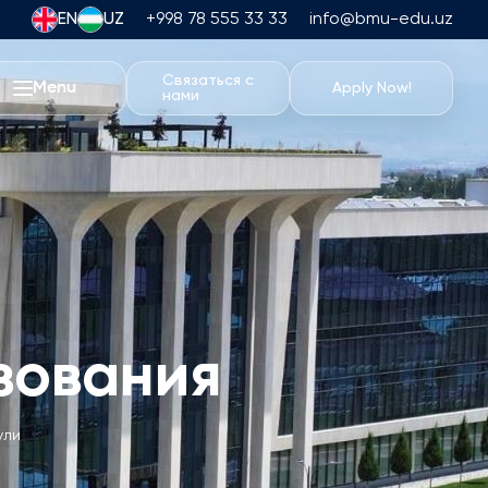
EN
UZ
+998 78 555 33 33
info@bmu-edu.uz
Связаться с
Menu
Apply Now!
нами
Жизнь в BMU
Академические Путешествия
Университетский Кампус
Академические Возможности
о Математике
Спортивные сооружения
Жилье и питание
зования
Мероприятия
Студенческая жизнь
Students' Union
ули
Студенческие Клубы