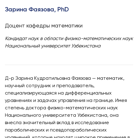
Интеллекта и
Бизнес-
Зарина Фаязова, PhD
Информатики
PMI
Доцент кафедры математики
Сертификация
Кандидат наук в области физико-математических наук
Курс PDU
Национальный университет Узбекистана
Гранты и
Стипендии
Заявления о
переводе и
Д-р Зарина Кудратильовна Фаязова — математик,
прямом
научный сотрудник и преподаватель,
поступлении на
специализирующаяся на дифференциальных
2026 год
уравнениях и задачах управления на границе. Имея
степень доктора физико-математических наук
Национального университета Узбекистана, она
Cambridge
внесла значительный вклад в исследование
Dream
параболических и псевдопараболических
Подать
уравнений, которые находят широкое применение в