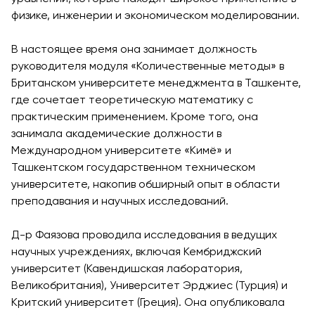
заявку и
физике, инженерии и экономическом моделировании.
принять
участие в
В настоящее время она занимает должность
конкурсе
руководителя модуля «Количественные методы» в
Британском университете менеджмента в Ташкенте,
где сочетает теоретическую математику с
практическим применением. Кроме того, она
занимала академические должности в
Международном университете «Кимё» и
Ташкентском государственном техническом
университете, накопив обширный опыт в области
преподавания и научных исследований.
Д-р Фаязова проводила исследования в ведущих
научных учреждениях, включая Кембриджский
университет (Кавендишская лаборатория,
Великобритания), Университет Эрджиес (Турция) и
Критский университет (Греция). Она опубликовала