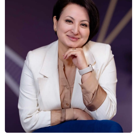
Вакансии
Взаимодействие с
Заявка и сборы
Академические
Мероприят
Корпоративным
Магистратура
Вакансии
Сектором
Студенческая
Описание
Не
жизнь
Членство в
Заявка и сборы
Академические
Профессиональных
Students' U
Вакансии
Подготовительные
Ассоциациях
Студенческ
Курсы
Международное
Клубы
Программа Pre-
Партнерство
Психология
Master’s
University of
Оздоровле
Подготовка к
Reading
Что нового?
экзаменам Excel
Queen Margaret
Статьи
Expert и Power
University
BI Data Analyst.
Фото Галер
Центр Прикладных
Цифровое
Посетить B
Исследований
Лидерство с
Использованием
Искусственного