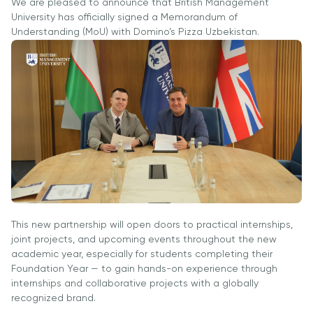
Вакансии
We are pleased to announce that British Management
Взаимодействие с
Заявка и сборы
University has officially signed a Memorandum of
Академические
Мероприят
Корпоративным
Магистратура
Understanding (MoU) with Domino’s Pizza Uzbekistan.
Вакансии
Сектором
Студенческая
Описание
Не
жизнь
Членство в
Заявка и сборы
Академические
Профессиональных
Students' U
Вакансии
Подготовительные
Ассоциациях
Студенческ
Курсы
Международное
Клубы
Программа Pre-
Партнерство
Психология
Master’s
University of
Оздоровле
Подготовка к
Reading
Что нового?
экзаменам Excel
Queen Margaret
Статьи
Expert и Power
University
BI Data Analyst.
This new partnership will open doors to practical internships,
Фото Галер
Центр Прикладных
joint projects, and upcoming events throughout the new
Цифровое
Посетить B
Исследований
academic year, especially for students completing their
Лидерство с
Foundation Year — to gain hands-on experience through
Использованием
internships and collaborative projects with a globally
Искусственного
recognized brand.