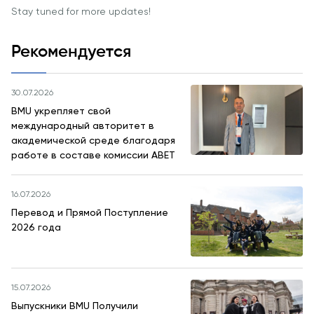
заявку и
Stay tuned for more updates!
принять
участие в
Рекомендуется
конкурсе
30.07.2026
BMU укрепляет свой
международный авторитет в
академической среде благодаря
работе в составе комиссии ABET
16.07.2026
Перевод и Прямой Поступление
2026 года
15.07.2026
Выпускники BMU Получили