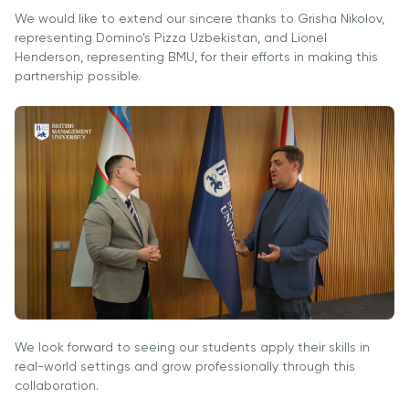
Интеллекта и
We would like to extend our sincere thanks to Grisha Nikolov,
Бизнес-
representing Domino’s Pizza Uzbekistan, and Lionel
Информатики
Henderson, representing BMU, for their efforts in making this
PMI
partnership possible.
Сертификация
Курс PDU
Гранты и
Стипендии
Заявления о
переводе и
прямом
поступлении на
2026 год
Cambridge
We look forward to seeing our students apply their skills in
Dream
real-world settings and grow professionally through this
collaboration.
Подать