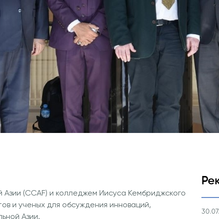
Заявка и сборы
Подготовительные Курсы
Программа Pre-Master’s
Подготовка к экзаменам Exce
Power BI Data Analyst.
Цифровое Лидерство с Исп
Искусственного Интеллекта
Информатики
PMI Сертификация
Курс PDU
Гранты и Стипендии
Заявления о переводе и прям
поступлении на 2026 год
Ре
 Азии (CCAF) и колледжем Иисуса Кембриджского
ов и ученых для обсуждения инноваций,
30.07
ьной Азии.