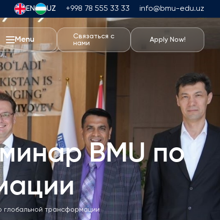
EN
UZ
+998 78 555 33 33
info@bmu-edu.uz
Связаться с
Menu
Apply Now!
нами
Жизнь в BMU
Академические Путешествия
Университетский Кампус
Академические Возможности
о Математике
Спортивные сооружения
еминар BMU по
Жилье и питание
Мероприятия
мации
Студенческая жизнь
Students' Union
о глобальной трансформации
Студенческие Клубы