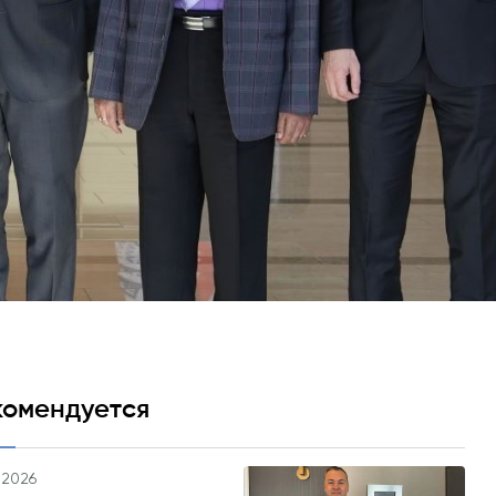
Психология и Оздоровление
Что нового?
Статьи
l Expert и
Фото Галерея
Посетить BMU
ользованием
 и Бизнес-
ом
комендуется
.2026