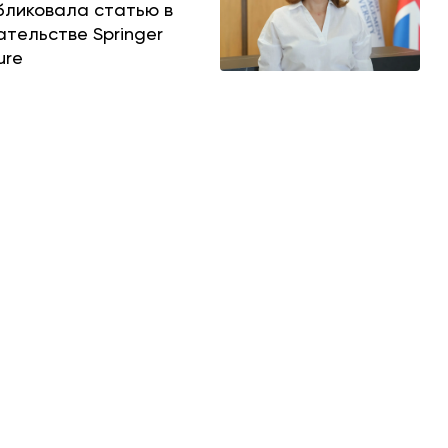
бликовала статью в
ательстве Springer
ure