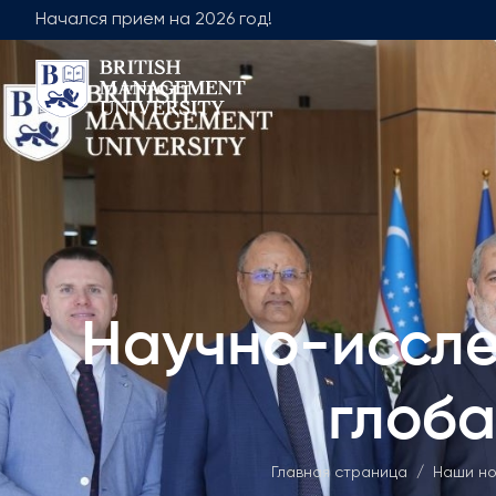
Начался прием на 2026 год!
О Нас
Команда
Послание Ректора
Руководящая
Лицензия и Диплом
Факультет О
Учебно-ресурсный центр
Факультет М
Видение, Миссия и Цели
Академическ
Научно-иссле
Промышленное Партнерство
Вакансии
Центр Развития Карьеры
Академиче
глоб
Взаимодействие с Корпоративным
Не Академ
Сектором
Членство в Профессиональных
Главная страница
/
Наши но
Ассоциациях