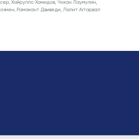
сер, Хайрулло Хамидов, Чокан Лаумулин,
озмен, Рамакант Двиведи, Лалит Аггарвал