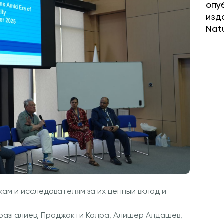
опу
изд
Nat
м и исследователям за их ценный вклад и
Оразгалиев, Праджакти Калра, Алишер Алдашев,