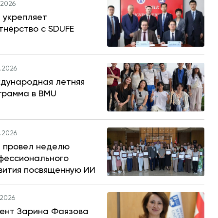
.2026
 укрепляет
тнёрство с SDUFE
.2026
дународная летняя
грамма в BMU
.2026
 провел неделю
фессионального
вития посвященную ИИ
.2026
ент Зарина Фаязова