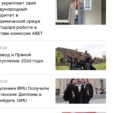
 укрепляет свой
дународный
оритет в
демической среде
годаря работе в
таве комиссии ABET
.2026
евод и Прямой
тупление 2026 года
.2026
ускники BMU Получили
танские Дипломы в
нбурге, QMU