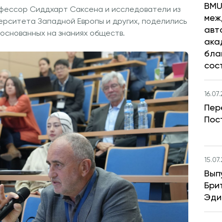
BMU
офессор Сиддхарт Саксена и исследователи из
меж
ерситета Западной Европы и других, поделились
авт
основанных на знаниях обществ.
ака
бла
сос
16.07
Пер
Пос
15.07
Вып
Бри
Эди