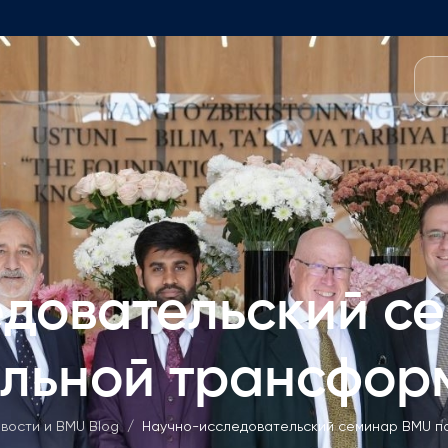
Программы
 Команда
Программа Foundation
Структура программы
бщего Образования
Заявка и сборы
енеджмента
Вступительные Экзамены п
ий Консультативный Совет
довательский с
Бакалавриат
Описание
ские Вакансии
альной трансфор
Заявка и сборы
ические Вакансии
Магистратура
вости и BMU Blog
/
Научно-исследовательский семинар BMU п
Описание