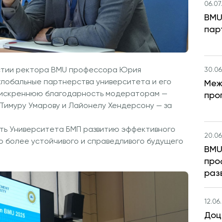
06.07
BMU
пар
30.06
стии ректора BMU профессора Юрия
глобальные партнерства университета и его
Меж
 искреннюю благодарность модераторам —
про
Тимуру Умарову и Лайонелу Хендерсону — за
ть Университета БМП развитию эффективного
20.06
 более устойчивого и справедливого будущего
BMU
про
раз
12.06
Доц