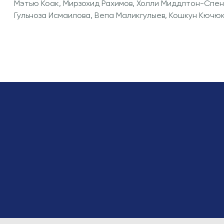
Мэтью Коак, Мирзохид Рахимов, Холли Миддлтон-Спен
Гульноза Исмаилова, Вепа Маликгулыев, Кошкун Кючюк