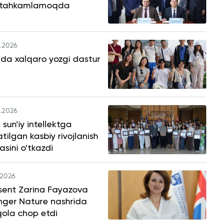
tahkamlamoqda
.2026
da xalqaro yozgi dastur
.2026
sun'iy intellektga
tilgan kasbiy rivojlanish
asini o'tkazdi
.2026
sent Zarina Fayazova
nger Nature nashrida
ola chop etdi