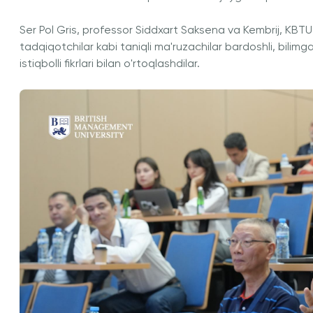
Ser Pol Gris, professor Siddxart Saksena va Kembrij, KB
tadqiqotchilar kabi taniqli ma'ruzachilar bardoshli, bilimg
istiqbolli fikrlari bilan o'rtoqlashdilar.