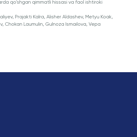
rda qo'shgan qimmatli hissasi va faol ishtiroki
iyev, Prajakti Kalra, Alisher Aldashev, Metyu Koak,
ov, Chokan Laumulin, Gulnoza Ismailova, Vepa