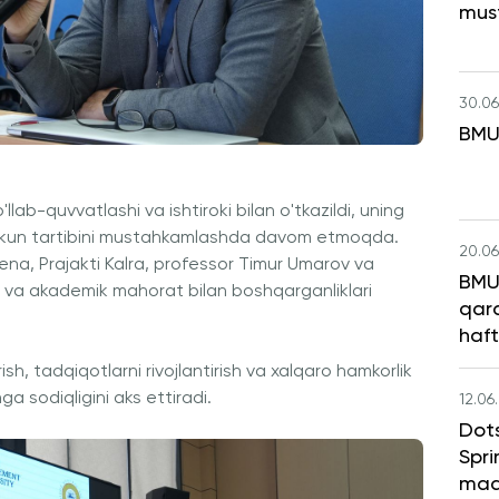
mus
30.06
BMU
lab-quvvatlashi va ishtiroki bilan o'tkazildi, uning
ot kun tartibini mustahkamlashda davom etmoqda.
20.06
na, Prajakti Kalra, professor Timur Umarov va
BMU 
 va akademik mahorat bilan boshqarganliklari
qara
haft
h, tadqiqotlarni rivojlantirish va xalqaro hamkorlik
ga sodiqligini aks ettiradi.
12.06
Dot
Spri
maq