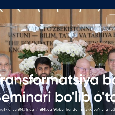
O'quv Dasturlari
amoasi
Foundation Dasturi
Dastur Tuzilmasi
 Fakulteti
Ariza va To'lovlar
kulteti
Matematika Kirish Imtihonlari
t Kengashi
ransformatsiya bo
Bakalavriat Dasturlari
Izoh
h O'rinlari
eminari bo'lib o't
Ariza va To'lovlar
'lmagan Ish O'rinlari
Magistratura
ngiliklar va BMU Blog
/
BMUda Global Transformatsiya bo'yicha Tadq
Izoh