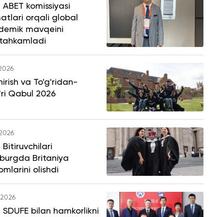
 ABET komissiyasi
atlari orqali global
demik mavqeini
tahkamladi
.2026
hirish va To'g'ridan-
'ri Qabul 2026
.2026
Bitiruvchilari
burgda Britaniya
omlarini olishdi
.2026
SDUFE bilan hamkorlikni