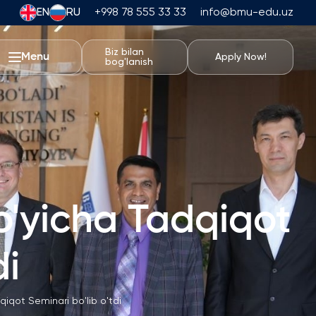
EN
RU
+998 78 555 33 33
info@bmu-edu.uz
Biz bilan
Menu
Apply Now!
bog'lanish
BMU Hayoti
Akademik Sayohatlar
Universitet Kampusi
Akademik Imkoniyatlar
Sport Inshootlari
'yicha Tadqiqot
Turar-joy va Ovqatlanish
Tadbirlar
di
Talabalar Hayoti
Students' Union
iqot Seminari bo'lib o'tdi
Talaba Klublari