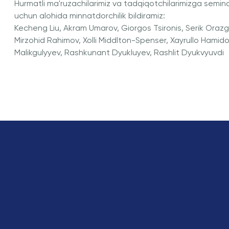
Hurmatli ma'ruzachilarimiz va tadqiqotchilarimizga semina
uchun alohida minnatdorchilik bildiramiz:
Kecheng Liu, Akram Umarov, Giorgos Tsironis, Serik Orazgal
Mirzohid Rahimov, Xolli Middlton-Spenser, Xayrullo Hamid
Malikgulyyev, Rashkunant Dyukluyev, Rashlit Dyukvyuvdi