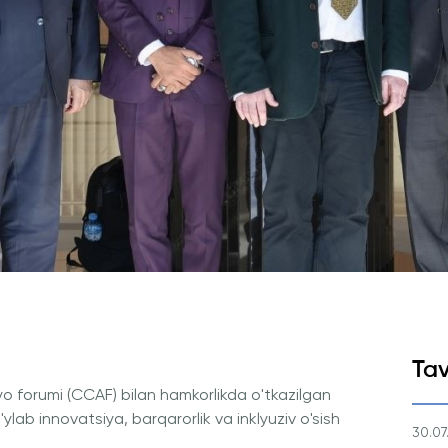
Ariza va To'lovlar
Tayyorlov Kurslari
Pre-Master’s Dasturi
Excel Expert va Power BI Dat
imtihoniga tayyorgarlik
Sun'iy Intellekt va Biznes Info
bilan Raqamli Rahbarlik
PMI Sertifikatsiyasi
PDU Kursi
Grantlar va Stipendiyalar
Ko'chirish va to'g'ridan-to'g'ri q
2026
Tav
iyo forumi (CCAF) bilan hamkorlikda o'tkazilgan
lab innovatsiya, barqarorlik va inklyuziv o'sish
30.07