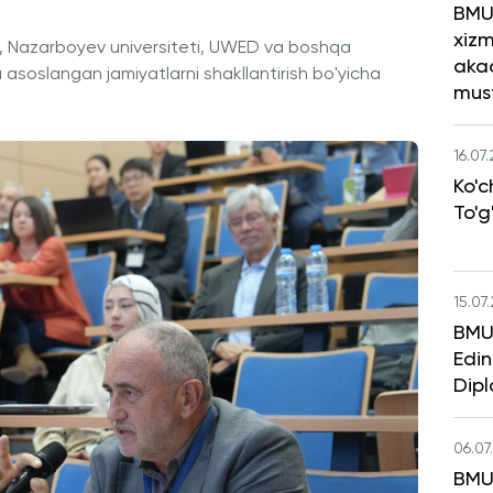
BMU
xizm
TU, Nazarboyev universiteti, UWED va boshqa
aka
a asoslangan jamiyatlarni shakllantirish bo'yicha
mus
16.07
Ko'c
To'g
15.07
BMU 
Edin
Dipl
06.07
BMU 