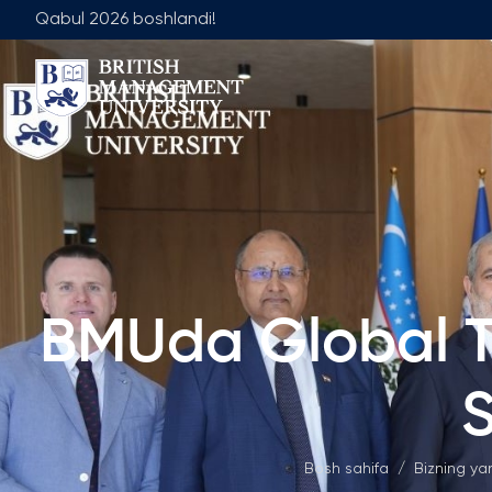
Qabul 2026 boshlandi!
Biz Haqimizda
Jamoa
Rektor Nutqi
Yetakchilik J
Litsenziya va Diplom
Umumiy Ta'lim
Axborot Resurs Markazi
Menejment Fa
Ko'zlangan Natijalar va Maqsadlar
Ilmiy Maslaha
BMUda Global T
Sanoat Hamkorligi
Ish O'rinlari
Karyera Rivojlantirish Markazi
Akademik Is
S
Korporativ Sektor bilan Ishlash
Akademik Bo
Professional Uyushmalarda Ishirok
Bosh sahifa
/
Bizning ya
Xalqaro Hamkorlik