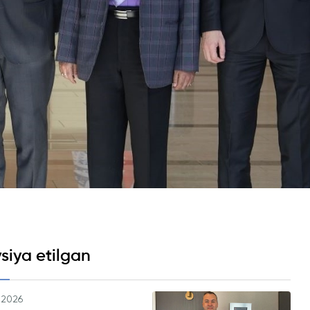
Psixologiya va Farovonlik Bo'limi
Yangiliklar
Maqolalar
a Analyst
Foto Galereya
BMUga Tashrif
rmatikasi
abul arizalari
siya etilgan
.2026