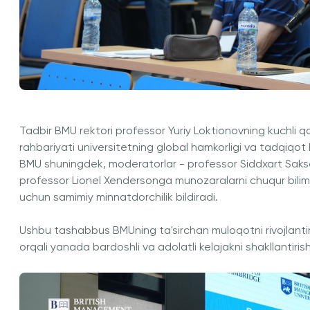
Tadbir BMU rektori professor Yuriy Loktionovning kuchli qo'l
rahbariyati universitetning global hamkorligi va tadqiq
BMU shuningdek, moderatorlar - professor Siddxart Sakse
professor Lionel Xendersonga munozaralarni chuqur bilim
uchun samimiy minnatdorchilik bildiradi.
Ushbu tashabbus BMUning ta'sirchan muloqotni rivojlantiris
orqali yanada bardoshli va adolatli kelajakni shakllantirish