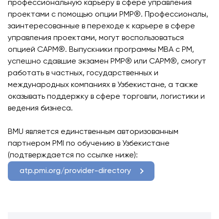
Интеллекта и
профессиональную карьеру в сфере управления
Бизнес-
проектами с помощью опции PMP®. Профессионалы,
Информатики
заинтересованные в переходе к карьере в сфере
управления проектами, могут воспользоваться
PMI
опцией CAPM®. Выпускники программы MBA с PM,
Сертификация
успешно сдавшие экзамен PMP® или CAPM®, смогут
Курс PDU
работать в частных, государственных и
Гранты и
международных компаниях в Узбекистане, а также
Стипендии
оказывать поддержку в сфере торговли, логистики и
ведения бизнеса.
Заявления о
переводе и
BMU является единственным авторизованным
прямом
партнером PMI по обучению в Узбекистане
поступлении на
(подтверждается по ссылке ниже):
2026 год
atp.pmi.org/provider-directory
Cambridge
Dream
Подать