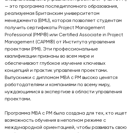
Вакансии
Взаимодействие с
Заявка и сборы
— это программа последипломного образования,
Академические
Мероприят
Корпоративным
реализуемая Британским университетом
Магистратура
Вакансии
Сектором
Студенческая
менеджмента (BMU), которая позволяет студентам
Описание
Не
жизнь
получить сертификаты Project Management
Членство в
Заявка и сборы
Академические
Professional (PMP®) или Certified Associate in Project
Профессиональных
Students' U
Вакансии
Подготовительные
Management (CAPM®) от Института управления
Ассоциациях
Студенческ
Курсы
проектами (PMI). Эти профессиональные
Международное
Клубы
квалификации признаны во всем мире и
Программа Pre-
Партнерство
Психология
обеспечивают глубокое изучение ключевых
Master’s
University of
Оздоровле
концепций и практик управления проектами.
Подготовка к
Reading
Выпускники с дипломом MBA с PM высоко ценятся
Что нового?
экзаменам Excel
Queen Margaret
работодателями и компаниями по всему миру,
Статьи
Expert и Power
University
нуждающимися в экспертизе в области управления
BI Data Analyst.
Фото Галер
проектами.
Центр Прикладных
Цифровое
Посетить B
Исследований
Лидерство с
Программа MBA с PM была создана для тех, кто ищет
Использованием
возможность обучения в неполном режиме с
Искусственного
международной ориентацией, чтобы развивать свою