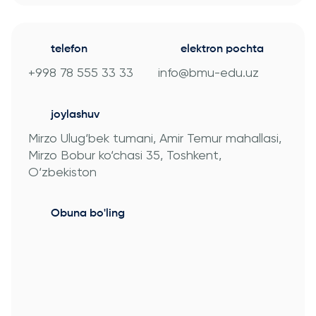
University
BMUga
tayyorgarlik
Tashrif
Amaliy
Sun'iy Intellekt
Tadqiqotlar
telefon
elektron pochta
va Biznes
Markazi
Informatikasi
+998 78 555 33 33
info@bmu-edu.uz
bilan Raqamli
Rahbarlik
joylashuv
PMI
Mirzo Ulug‘bek tumani, Amir Temur mahallasi,
Sertifikatsiyasi
Mirzo Bobur ko‘chasi 35, Toshkent,
PDU Kursi
O‘zbekiston
Grantlar va
Stipendiyalar
Obuna bo'ling
Ko'chirish va
to'g'ridan-to'g'ri
qabul arizalari
2026