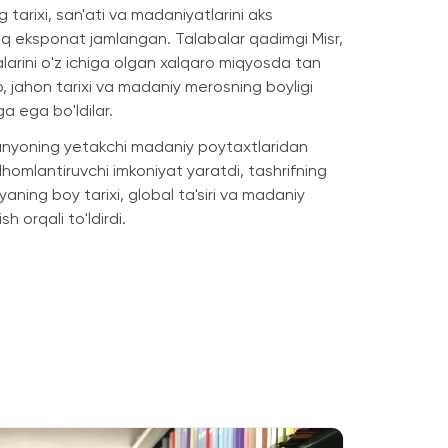
g tarixi, san'ati va madaniyatlarini aks
rtiq eksponat jamlangan. Talabalar qadimgi Misr,
alarini o'z ichiga olgan xalqaro miqyosda tan
b, jahon tarixi va madaniy merosning boyligi
a ega bo'ldilar.
unyoning yetakchi madaniy poytaxtlaridan
 ilhomlantiruvchi imkoniyat yaratdi, tashrifning
aning boy tarixi, global ta'siri va madaniy
h orqali to'ldirdi.