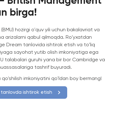
— British Management
an birga!
(BMU) hozirgi o'quv yili uchun bakalavriat va
ha arizalarni qabul qilmoqda. Ro'yxatdan
e Dream tanlovida ishtirok etish va to'liq
niyaga sayohat yutib olish imkoniyatiga ega
BMU talabalari guruhi yana bir bor Cambridge va
uassasalariga tashrif buyuradi.
qo'shilish imkoniyatini qo'ldan boy bermang!
tanlovda ishtirok etish