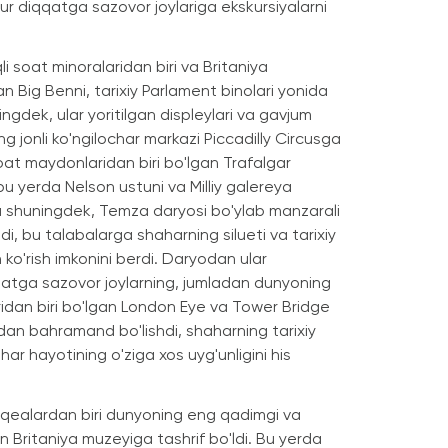
r diqqatga sazovor joylariga ekskursiyalarni
i soat minoralaridan biri va Britaniya
n Big Benni, tarixiy Parlament binolari yonida
ngdek, ular yoritilgan displeylari va gavjum
g jonli ko'ngilochar markazi Piccadilly Circusga
at maydonlaridan biri bo'lgan Trafalgar
bu yerda Nelson ustuni va Milliy galereya
a shuningdek, Temza daryosi bo'ylab manzarali
di, bu talabalarga shaharning silueti va tarixiy
ko'rish imkonini berdi. Daryodan ular
tga sazovor joylarning, jumladan dunyoning
ridan biri bo'lgan London Eye va Tower Bridge
idan bahramand bo'lishdi, shaharning tarixiy
ar hayotining o'ziga xos uyg'unligini his
ealardan biri dunyoning eng qadimgi va
an Britaniya muzeyiga tashrif bo'ldi. Bu yerda