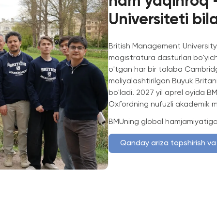
ham yaqinroq 
Universiteti bil
British Management University 
magistratura dasturlari bo'yic
o'tgan har bir talaba Cambridg
moliyalashtirilgan Buyuk Brita
bo'ladi. 2027 yil aprel oyida 
Oxfordning nufuzli akademik m
BMUning global hamjamiyatiga 
Qanday ariza topshirish va 