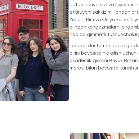
butun dunyo sivilizatsiyalarinin
ettiruvchi sakkiz milliondan o
Yunon, Rim va Osiyo kollektsiy
olingan ko'rgazmalarni o'rgani
haqida qimmatli tushunchalarg
London dasturi talabalarga d
birini bevosita his qilish uchun
akademik qismini Buyuk Britaniy
merosi bilan bevosita tanishtiris