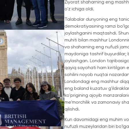
Ziyorat shaharning eng mashhu
o'z ichiga oldi.
Talabalar dunyoning eng taniql
demokratiyasining ramzi bo'lga
joylashganini maqtashdi. Shuni
muhiti bilan mashhur Londonnin
va shaharning eng nufuzli jamo
maydoniga tashrif buyurdilar; 
joylashgan. London tajribasig
qayiq sayohati ham kiritilgan e
sohilini noyob nuqtai nazardan 
Londondagi eng mashhur diqqa
eng baland kuzatuv g'ildirakla
ko'prigining ajoyib manzaralar
me'morchilik va zamonaviy shah
qilishdi.
Kun davomidagi eng muhim voq
nufuzli muzeylaridan biri bo'lg