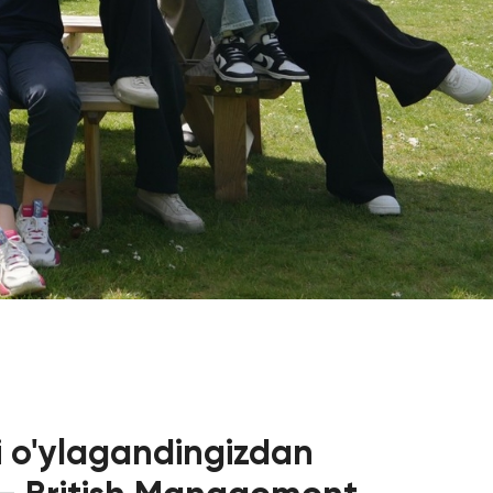
Psixologiya va Farovonlik Bo'limi
Yangiliklar
Maqolalar
a Analyst
Foto Galereya
BMUga Tashrif
rmatikasi
abul arizalari
si o'ylagandingizdan