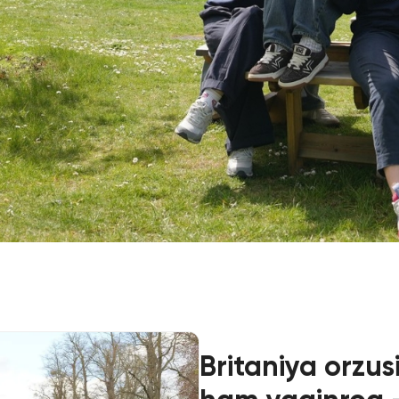
Ariza va To'lovlar
Tayyorlov Kurslari
Pre-Master’s Dasturi
Excel Expert va Power BI Dat
imtihoniga tayyorgarlik
Sun'iy Intellekt va Biznes Info
bilan Raqamli Rahbarlik
PMI Sertifikatsiyasi
PDU Kursi
Grantlar va Stipendiyalar
Ko'chirish va to'g'ridan-to'g'ri q
2026
Britaniya orzu