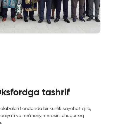
sfordga tashrif
alabalari Londonda bir kunlik sayohat qilib,
daniyati va me'moriy merosini chuqurroq
r.