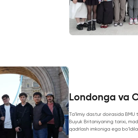
Londonga va Ok
Ta'limiy dastur doirasida BMU t
Buyuk Britaniyaning tarixi, ma
qadrlash imkoniga ega bo'ldila