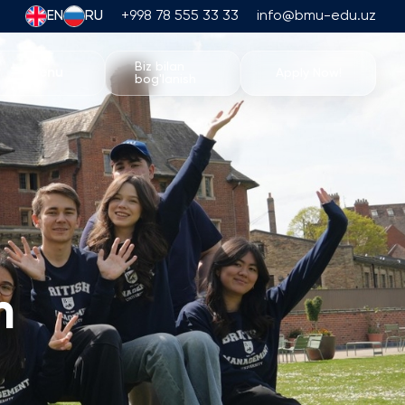
EN
RU
+998 78 555 33 33
info@bmu-edu.uz
Biz bilan
Menu
Apply Now!
bog'lanish
BMU Hayoti
Akademik Sayohatlar
Universitet Kampusi
Akademik Imkoniyatlar
Sport Inshootlari
Turar-joy va Ovqatlanish
m
Tadbirlar
Talabalar Hayoti
Students' Union
Talaba Klublari