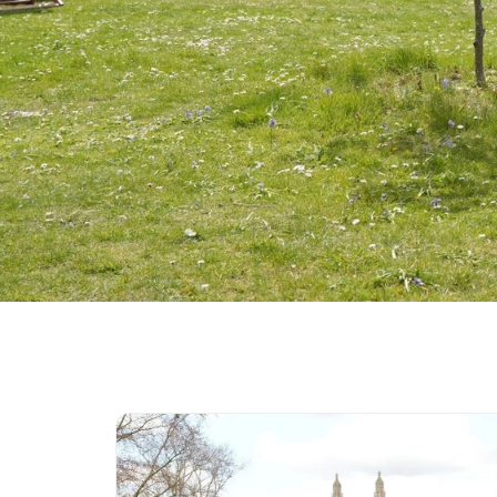
University of Reading
Queen Margaret University
Amaliy Tadqiqotlar Markazi
Cambridge Dream
Ariza topshirish va tanlovda ishtirok etish