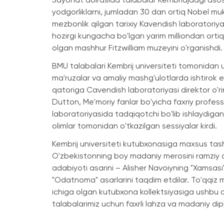
Sayohat doirasida talabalar Kembridjdagi aso
yodgorliklarni, jumladan 30 dan ortiq Nobel muk
mezbonlik qilgan tarixiy Kavendish laboratoriy
hozirgi kungacha bo'lgan yarim milliondan ortiq 
olgan mashhur Fitzwilliam muzeyini o'rganishdi.
BMU talabalari Kembrij universiteti tomonidan u
ma'ruzalar va amaliy mashg'ulotlarda ishtirok e
qatoriga Cavendish laboratoriyasi direktor o'r
Dutton, Me'moriy fanlar bo'yicha faxriy profes
laboratoriyasida tadqiqotchi bo'lib ishlaydigan
olimlar tomonidan o'tkazilgan sessiyalar kirdi.
Kembrij universiteti kutubxonasiga maxsus tashr
O'zbekistonning boy madaniy merosini ramziy qi
adabiyoti asarini – Alisher Navoiyning "Xamsas
"Odatnoma" asarlarini taqdim etdilar. To'qqiz mi
ichiga olgan kutubxona kollektsiyasiga ushbu asa
talabalarimiz uchun faxrli lahza va madaniy dipl