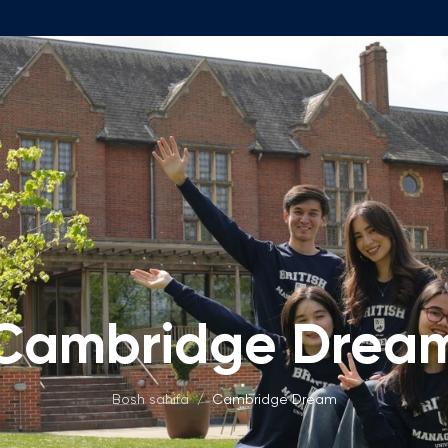
O'quv Dasturlari
amoasi
Foundation Dasturi
Dastur Tuzilmasi
 Fakulteti
Ariza va To'lovlar
kulteti
Matematika Kirish Imtihonlari
t Kengashi
Bakalavriat Dasturlari
Cambridge Drea
Izoh
h O'rinlari
Ariza va To'lovlar
'lmagan Ish O'rinlari
Magistratura
Bosh sahifa
/
Cambridge Dream
Izoh