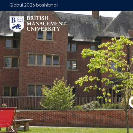
Qabul 2026 boshlandi!
Biz Haqimizda
Jamoa
Rektor Nutqi
Yetakchilik J
Litsenziya va Diplom
Umumiy Ta'lim
Axborot Resurs Markazi
Menejment Fa
Ko'zlangan Natijalar va Maqsadlar
Ilmiy Maslaha
Sanoat Hamkorligi
Ish O'rinlari
Karyera Rivojlantirish Markazi
Akademik Is
Korporativ Sektor bilan Ishlash
Akademik Bo
Professional Uyushmalarda Ishirok
Xalqaro Hamkorlik