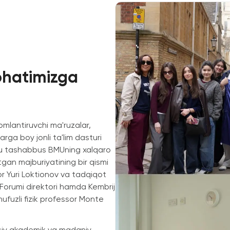
ohatimizga
omlantiruvchi ma'ruzalar,
rga boy jonli ta'lim dasturi
shbu tashabbus BMUning xalqaro
tgan majburiyatining bir qismi
r Yuri Loktionov va tadqiqot
Forumi direktori hamda Kembrij
nufuzli fizik professor Monte