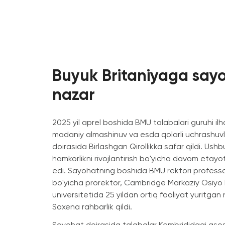
Buyuk Britaniyaga say
nazar
2025 yil aprel boshida BMU talabalari guruhi ilh
madaniy almashinuv va esda qolarli uchrashuvla
doirasida Birlashgan Qirollikka safar qildi. U
hamkorlikni rivojlantirish bo'yicha davom etayo
edi. Sayohatning boshida BMU rektori professo
bo'yicha prorektor, Cambridge Markaziy Osiyo 
universitetida 25 yildan ortiq faoliyat yuritgan 
Saxena rahbarlik qildi.