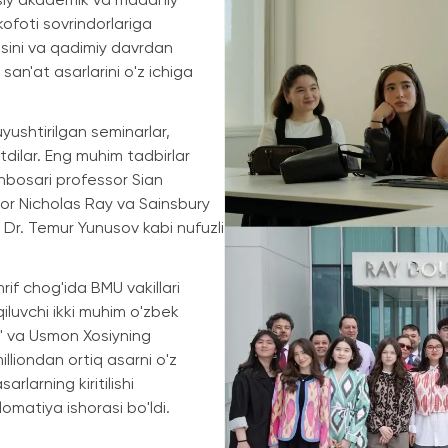
siy akademik va madaniy
ofoti sovrindorlariga
asini va qadimiy davrdan
san'at asarlarini o'z ichiga
yushtirilgan seminarlar,
tdilar. Eng muhim tadbirlar
inbosari professor Sian
sor Nicholas Ray va Sainsbury
 Dr. Temur Yunusov kabi nufuzli
if chog'ida BMU vakillari
luvchi ikki muhim o'zbek
i" va Usmon Xosiyning
lliondan ortiq asarni o'z
rlarning kiritilishi
omatiya ishorasi bo'ldi.