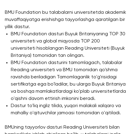
Ish O'rinlari
Hamkorligi
Dasturlari
Akademik
Tadbirlar
BMU Foundation bu talabalarni universitetda akademik
Karyera
Izoh
Ish O'rinlari
Talabalar
muvaffaqiyatga erishishga tayyorlashga qaratilgan bir
Rivojlantirish
Ariza va
Akademik
Hayoti
yillik dastur.
Markazi
To'lovlar
Bo'lmagan
BMU Foundation dasturi Buyuk Britaniyaning TOP 30
Students'
Korporativ
Ish O'rinlari
universiteti va global miqyosda TOP 200
Magistratura
Union
Sektor bilan
universiteti hisoblangan Reading Universiteti (Buyuk
Izoh
Talaba
Ishlash
Britaniya) tomonidan tan olingan.
Klublari
Ariza va
BMU Foundation dasturini tamomlagach, talabalar
Professional
To'lovlar
Psixologiya
Reading universiteti va BMU tomonidan qo'shma
Uyushmalarda
va
ravishda beriladigan Tamomlaganlik to'g'risidagi
Tayyorlov
Ishirok
Farovonlik
sertifikatga ega bo'ladilar, bu ularga Buyuk Britaniya
Kurslari
Xalqaro
Bo'limi
va boshqa mamlakatlardagi ko'plab universitetlarda
Pre-Master’s
Hamkorlik
o'qishni davom ettirish imkonini beradi.
Yangiliklar
Dasturi
University of
Dastur to'liq ingliz tilida, yuqori malakali xalqaro va
Maqolalar
Excel Expert
Reading
mahalliy o'qituvchilar jamoasi tomonidan o'qitiladi.
va Power BI
Foto
Queen
Data Analyst
Galereya
BMUning tayyorlov dasturi Reading Universiteti bilan
Margaret
imtihoniga