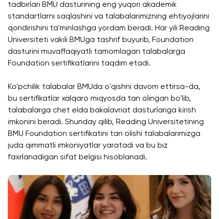
Cambridge
tadbirlari BMU dasturining eng yuqori akademik
Dream
standartlarni saqlashini va talabalarimizning ehtiyojlarini
Ariza
qondirishini ta'minlashga yordam beradi. Har yili Reading
topshirish
Universiteti vakili BMUga tashrif buyurib, Foundation
va tanlovda
dasturini muvaffaqiyatli tamomlagan talabalarga
ishtirok etish
Foundation sertifikatlarini taqdim etadi.
Ko'pchilik talabalar BMUda o'qishni davom ettirsa-da,
bu sertifikatlar xalqaro miqyosda tan olingan bo'lib,
talabalarga chet elda bakalavriat dasturlariga kirish
imkonini beradi. Shunday qilib, Reading Universitetining
BMU Foundation sertifikatini tan olishi talabalarimizga
juda qimmatli imkoniyatlar yaratadi va bu biz
faxrlanadigan sifat belgisi hisoblanadi.