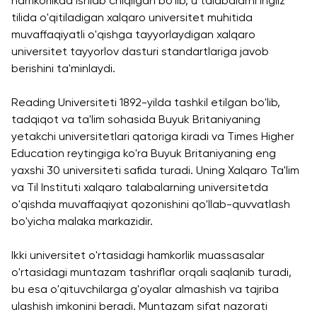
hamkorlikda ishlab chiqilgan bo'lib, u talabalarni ingliz
University
BMUga
tayyorgarlik
tilida o'qitiladigan xalqaro universitet muhitida
Tashrif
Amaliy
muvaffaqiyatli o'qishga tayyorlaydigan xalqaro
Sun'iy Intellekt
Tadqiqotlar
universitet tayyorlov dasturi standartlariga javob
va Biznes
Markazi
berishini ta'minlaydi.
Informatikasi
bilan Raqamli
Reading Universiteti 1892-yilda tashkil etilgan bo'lib,
Rahbarlik
tadqiqot va ta'lim sohasida Buyuk Britaniyaning
PMI
yetakchi universitetlari qatoriga kiradi va Times Higher
Sertifikatsiyasi
Education reytingiga ko'ra Buyuk Britaniyaning eng
PDU Kursi
yaxshi 30 universiteti safida turadi. Uning Xalqaro Ta'lim
va Til Instituti xalqaro talabalarning universitetda
Grantlar va
o'qishda muvaffaqiyat qozonishini qo'llab-quvvatlash
Stipendiyalar
bo'yicha malaka markazidir.
Ko'chirish va
to'g'ridan-to'g'ri
Ikki universitet o'rtasidagi hamkorlik muassasalar
qabul arizalari
o'rtasidagi muntazam tashriflar orqali saqlanib turadi,
2026
bu esa o'qituvchilarga g'oyalar almashish va tajriba
ulashish imkonini beradi. Muntazam sifat nazorati