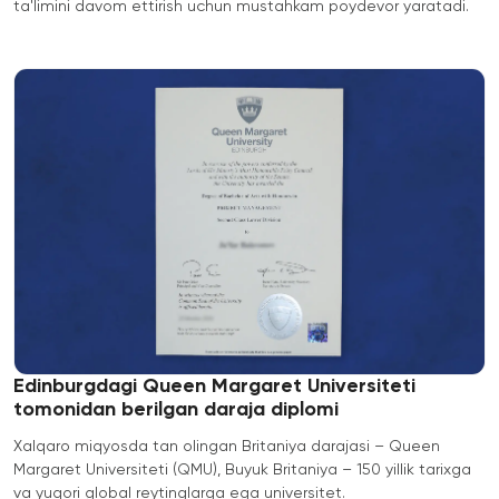
Cambridge
ta'limini davom ettirish uchun mustahkam poydevor yaratadi.
Dream
Ariza
topshirish
va tanlovda
ishtirok etish
Edinburgdagi Queen Margaret Universiteti
tomonidan berilgan daraja diplomi
Xalqaro miqyosda tan olingan Britaniya darajasi – Queen
Margaret Universiteti (QMU), Buyuk Britaniya – 150 yillik tarixga
va yuqori global reytinglarga ega universitet.