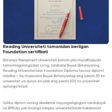
University
BMUga
tayyorgarlik
Tashrif
Amaliy
Sun'iy Intellekt
Tadqiqotlar
va Biznes
Markazi
Informatikasi
bilan Raqamli
Rahbarlik
PMI
Reading Universiteti tomonidan berilgan
Sertifikatsiyasi
Foundation sertifikati
PDU Kursi
Britaniya Menejment Universiteti birinchi yilni muvaffaqiyatli
tamomlaganingizdan so'ng, talabalar Buyuk Britaniyaning
Grantlar va
Reading Universitetidan Foundation Diploma (asosiy diplom)
Stipendiyalar
oladilar – bu muassasa Buyuk Britaniyadagi eng yaxshi 30 ta
Ko'chirish va
universitet va dunyo bo'ylab eng yaxshi 200 ta universitet
to'g'ridan-to'g'ri
qatoriga kiradi.
qabul arizalari
2026
Ushbu diplom sizning akademik tayyorgarligingizni tasdiqlaydi
va BMUda yoki boshqa xalqaro universitetlarda bakalavriat