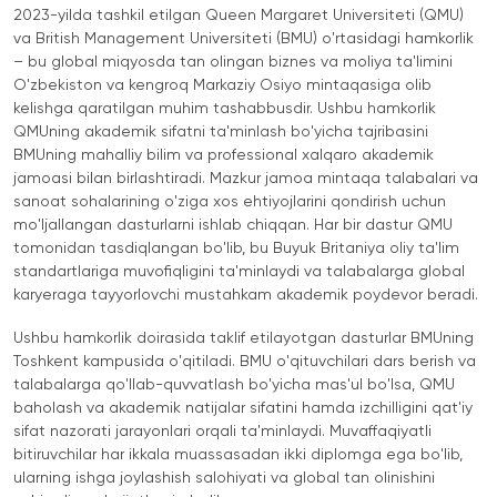
University
BMUga
2023-yilda tashkil etilgan Queen Margaret Universiteti (QMU)
tayyorgarlik
Tashrif
va British Management Universiteti (BMU) o'rtasidagi hamkorlik
Amaliy
Sun'iy Intellekt
– bu global miqyosda tan olingan biznes va moliya ta'limini
Tadqiqotlar
va Biznes
O'zbekiston va kengroq Markaziy Osiyo mintaqasiga olib
Markazi
Informatikasi
kelishga qaratilgan muhim tashabbusdir. Ushbu hamkorlik
QMUning akademik sifatni ta'minlash bo'yicha tajribasini
bilan Raqamli
BMUning mahalliy bilim va professional xalqaro akademik
Rahbarlik
jamoasi bilan birlashtiradi. Mazkur jamoa mintaqa talabalari va
PMI
sanoat sohalarining o'ziga xos ehtiyojlarini qondirish uchun
Sertifikatsiyasi
mo'ljallangan dasturlarni ishlab chiqqan. Har bir dastur QMU
tomonidan tasdiqlangan bo'lib, bu Buyuk Britaniya oliy ta'lim
PDU Kursi
standartlariga muvofiqligini ta'minlaydi va talabalarga global
Grantlar va
karyeraga tayyorlovchi mustahkam akademik poydevor beradi.
Stipendiyalar
Ushbu hamkorlik doirasida taklif etilayotgan dasturlar BMUning
Ko'chirish va
Toshkent kampusida o'qitiladi. BMU o'qituvchilari dars berish va
to'g'ridan-to'g'ri
talabalarga qo'llab-quvvatlash bo'yicha mas'ul bo'lsa, QMU
baholash va akademik natijalar sifatini hamda izchilligini qat'iy
qabul arizalari
sifat nazorati jarayonlari orqali ta'minlaydi. Muvaffaqiyatli
2026
bitiruvchilar har ikkala muassasadan ikki diplomga ega bo'lib,
ularning ishga joylashish salohiyati va global tan olinishini