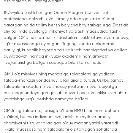
Cambridge
oshiradigan hujjatlarni oladilar.
Dream
1875-yilda tashkil etilgan Queen Margaret Universiteti
Ariza
professional dolzarblik va ijtimoiy adolatga katta e'tibor
topshirish
qaratgan holda ta'lim berish bo'yicha boy tarixga ega. Dastlab
va tanlovda
oliy ta'limda ayollarga imkoniyat yaratish maqsadida tashkil
ishtirok etish
etilgan QMU hozirda turli xil dasturlarni taklif etuvchi zamonaviy,
ilg'or muassasaga aylangan. Bugungi kunda u akademik
qat'iyligi, kundalik hayotga ta'sir qiluvchi tadqiqotlari va qo'llab-
quvvatlovchi hamda inklyuziv akademik hamjamiyatni
rivojlantirishga bo'lgan sadoqati bilan tan olinadi.
QMU o'z missiyasining markaziga talabalarni qo'yadigan
talaba-markazli yondashuvi bilan ajralib turadi. Ushbu tamoyil
talabalarni akademik va shaxsiy jihatdan muvaffaqiyatga
erishishga undaydigan qo'llab-quvvatlovchi va inklyuziv muhitni
yaratishga urg'u berishda namoyon bo'ladi.
QMUning talaba tajribasiga e'tibori BMU bilan ham baham
ko'riladi, bu esa individual rivojlanish, qulaylik va amaliy
ahamiyatni ustuvor qiladigan o'quv madaniyatini yaratadi.
Ikkala muassasa ham talabalarni o'z tanlagan sohalarida