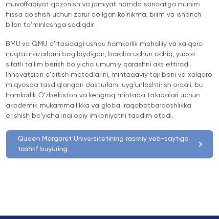
muvaffaqiyat qozonish va jamiyat hamda sanoatga muhim
hissa qo'shish uchun zarur bo'lgan ko'nikma, bilim va ishonch
bilan ta'minlashga sodiqdir.
BMU va QMU o'rtasidagi ushbu hamkorlik mahalliy va xalqaro
nuqtai nazarlarni bog'laydigan, barcha uchun ochiq, yuqori
sifatli ta'lim berish bo'yicha umumiy qarashni aks ettiradi.
Innovatsion o'qitish metodlarini, mintaqaviy tajribani va xalqaro
miqyosda tasdiqlangan dasturlarni uyg'unlashtirish orqali, bu
hamkorlik O'zbekiston va kengroq mintaqa talabalari uchun
akademik mukammallikka va global raqobatbardoshlikka
erishish bo'yicha inqilobiy imkoniyatni taqdim etadi.
Queen Margaret Universitetining rasmiy veb-saytiga
tashrif buyuring