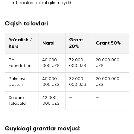
imtihonlari qabul qilinmaydi)
O'qish to'lovlari
Yo'nalish /
Grant
Narxi
Grant 50%
Kurs
20%
BMU
40 000
32 000
20 000 000
Foundation
000 UZS
000 UZS
UZS
Bakalavr
40 000
32 000
20 000 000
Dasturi
000 UZS
000 UZS
UZS
Xalqaro
42 000
—
—
Talabalar
000 UZS
Quyidagi grantlar mavjud: