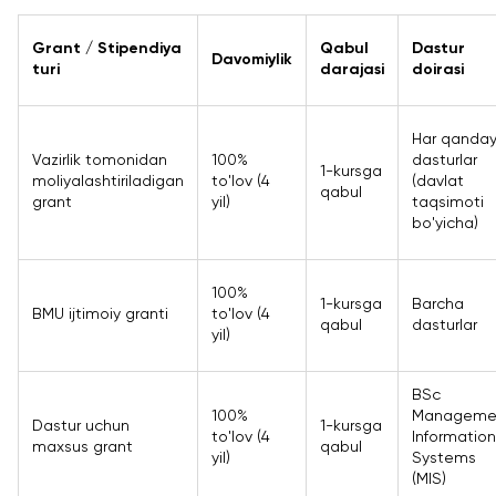
Grant / Stipendiya
Qabul
Dastur
Davomiylik
turi
darajasi
doirasi
Har qanda
Vazirlik tomonidan
100%
dasturlar
1-kursga
moliyalashtiriladigan
to'lov (4
(davlat
qabul
grant
yil)
taqsimoti
bo'yicha)
100%
1-kursga
Barcha
BMU ijtimoiy granti
to'lov (4
qabul
dasturlar
yil)
BSc
100%
Manageme
Dastur uchun
1-kursga
to'lov (4
Information
maxsus grant
qabul
yil)
Systems
(MIS)