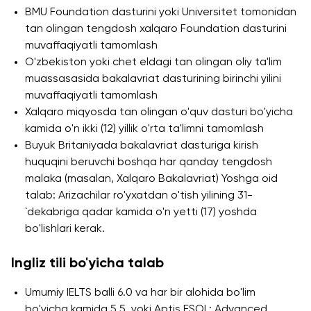
BMU Foundation dasturini yoki Universitet tomonidan
Xalqaro Hamkorlik
tan olingan tengdosh xalqaro Foundation dasturini
University of Reading
muvaffaqiyatli tamomlash
O'zbekiston yoki chet eldagi tan olingan oliy ta'lim
Queen Margaret University
muassasasida bakalavriat dasturining birinchi yilini
Amaliy Tadqiqotlar Markazi
muvaffaqiyatli tamomlash
Xalqaro miqyosda tan olingan o'quv dasturi bo'yicha
kamida o'n ikki (12) yillik o'rta ta'limni tamomlash
Buyuk Britaniyada bakalavriat dasturiga kirish
huquqini beruvchi boshqa har qanday tengdosh
malaka (masalan, Xalqaro Bakalavriat) Yoshga oid
talab: Arizachilar ro'yxatdan o'tish yilining 31-
`dekabriga qadar kamida o'n yetti (17) yoshda
bo'lishlari kerak.
Ingliz tili bo'yicha talab
Umumiy IELTS balli 6.0 va har bir alohida bo'lim
Cambridge Dream
bo'yicha kamida 5.5, yoki Aptis ESOL: Advanced