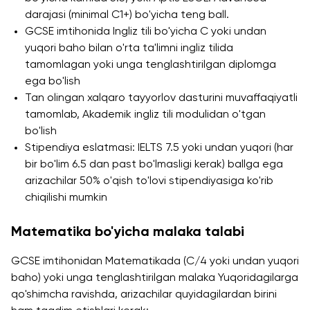
Ariza topshirish va tanlovda
darajasi (minimal C1+) bo'yicha teng ball.
ishtirok etish
GCSE imtihonida Ingliz tili bo'yicha C yoki undan
yuqori baho bilan o'rta ta'limni ingliz tilida
tamomlagan yoki unga tenglashtirilgan diplomga
ega bo'lish
Tan olingan xalqaro tayyorlov dasturini muvaffaqiyatli
tamomlab, Akademik ingliz tili modulidan o'tgan
bo'lish
Stipendiya eslatmasi: IELTS 7.5 yoki undan yuqori (har
bir bo'lim 6.5 dan past bo'lmasligi kerak) ballga ega
arizachilar 50% o'qish to'lovi stipendiyasiga ko'rib
chiqilishi mumkin
Matematika bo'yicha malaka talabi
GCSE imtihonidan Matematikada (C/4 yoki undan yuqori
baho) yoki unga tenglashtirilgan malaka Yuqoridagilarga
qo'shimcha ravishda, arizachilar quyidagilardan birini