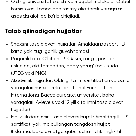
Oldingi universitet o'qishi va muqobil malakalar Qabul
komissiyasi tomonidan rasmiy akademik varaqalar
asosida alohida ko'rib chiqiladi.
Talab qilinadigan hujjatlar
Shaxsni tasdiqlovchi hujjatlar: Amaldagi pasport, ID-
karta yoki tug'ilganlik guvohnomasi
Raqamli foto: O'lchami 3 × 4 sm, rangli, pasport
uslubida, old tomondan, oddiy yorug' fon ustida
(JPEG yoki PNG)
Akademik hujjatlar: Oldingi ta'lim sertifikatlari va baho
varaqalari nusxalari (International Foundation,
International Baccalaureate, universitet baho
varaqalari, A-levels yoki 12 yillik ta'limni tasdiqlovchi
hujjatlar)
Ingliz tili darajasini tasdiqlovchi hujjat: Amaldagi IELTS
sertifikati yoki ma'qullangan tengdosh hujjat
(Eslatma: bakalavriatga qabul uchun ichki ingliz tili