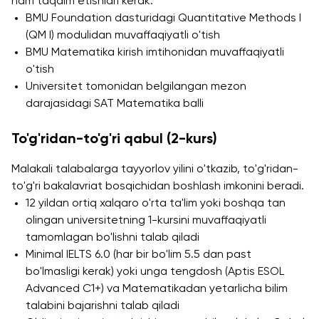
ham taqdim etishlari kerak:
BMU Foundation dasturidagi Quantitative Methods I
(QM I) modulidan muvaffaqiyatli o'tish
BMU Matematika kirish imtihonidan muvaffaqiyatli
o'tish
Universitet tomonidan belgilangan mezon
darajasidagi SAT Matematika balli
To'g'ridan-to'g'ri qabul (2-kurs)
Malakali talabalarga tayyorlov yilini o'tkazib, to'g'ridan-
to'g'ri bakalavriat bosqichidan boshlash imkonini beradi.
12 yildan ortiq xalqaro o'rta ta'lim yoki boshqa tan
olingan universitetning 1-kursini muvaffaqiyatli
tamomlagan bo'lishni talab qiladi
Minimal IELTS 6.0 (har bir bo'lim 5.5 dan past
bo'lmasligi kerak) yoki unga tengdosh (Aptis ESOL
Advanced C1+) va Matematikadan yetarlicha bilim
talabini bajarishni talab qiladi