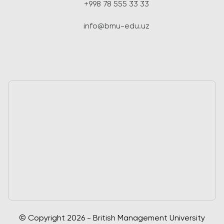
University
BMUga
+998 78 555 33 33
tayyorgarlik
Tashrif
Amaliy
Sun'iy Intellekt
info@bmu-edu.uz
Tadqiqotlar
va Biznes
Markazi
Informatikasi
bilan Raqamli
Rahbarlik
PMI
Sertifikatsiyasi
PDU Kursi
Grantlar va
Stipendiyalar
Ko'chirish va
to'g'ridan-to'g'ri
qabul arizalari
2026
© Copyright 2026 - British Management University