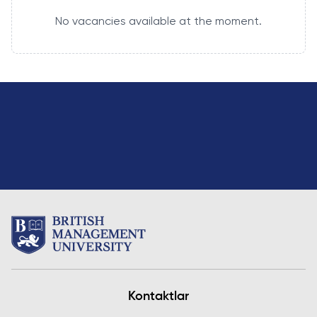
Ish O'rinlari
Hamkorligi
Dasturlari
No vacancies available at the moment.
Akademik
Tadbirlar
Karyera
Izoh
Ish O'rinlari
Talabalar
Rivojlantirish
Ariza va
Akademik
Hayoti
Markazi
To'lovlar
Bo'lmagan
Students'
Korporativ
Ish O'rinlari
Magistratura
Union
Sektor bilan
Izoh
Talaba
Ishlash
Klublari
Ariza va
Professional
To'lovlar
Psixologiya
Uyushmalarda
va
Tayyorlov
Ishirok
Farovonlik
Kurslari
Xalqaro
Bo'limi
Pre-Master’s
Hamkorlik
Yangiliklar
Dasturi
University of
Maqolalar
Excel Expert
Reading
va Power BI
Foto
Queen
Kontaktlar
Data Analyst
Galereya
Margaret
imtihoniga