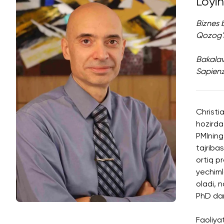
Loyih
Biznes 
Qozog'i
Bakalav
Sapienza
Christi
hozirda
PMIning
tajriba
ortiq p
yechiml
oladi, 
PhD dar
Faoliya