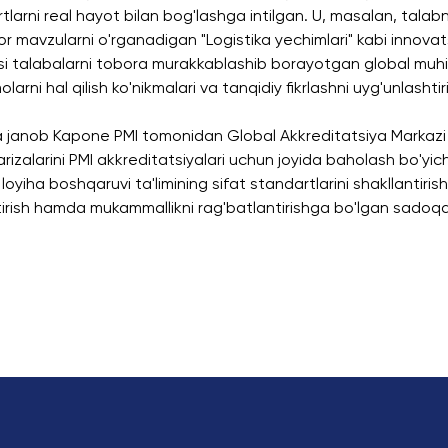
tlarni real hayot bilan bog'lashga intilgan. U, masalan, talabn
g'or mavzularni o'rganadigan "Logistika yechimlari" kabi innovat
si talabalarni tobora murakkablashib borayotgan global muhit
arni hal qilish ko'nikmalari va tanqidiy fikrlashni uyg'unlashti
 janob Kapone PMI tomonidan Global Akkreditatsiya Markazi (
arizalarini PMI akkreditatsiyalari uchun joyida baholash bo'yi
 loyiha boshqaruvi ta'limining sifat standartlarini shakllantir
ntirish hamda mukammallikni rag'batlantirishga bo'lgan sado