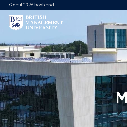
Qabul 2026 boshlandi!
Biz Haqimizda
Jamoa
Rektor Nutqi
Yetakchilik J
Litsenziya va Diplom
Umumiy Ta'lim
Axborot Resurs Markazi
Menejment Fa
Ko'zlangan Natijalar va Maqsadlar
Ilmiy Maslaha
Sanoat Hamkorligi
Ish O'rinlari
M
Karyera Rivojlantirish Markazi
Akademik Is
Korporativ Sektor bilan Ishlash
Akademik Bo
Professional Uyushmalarda Ishirok
Xalqaro Hamkorlik