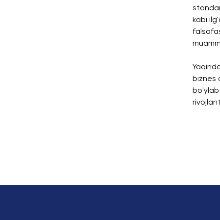
standar
kabi il
falsafa
muammol
Yaqinda
biznes 
bo'ylab
rivojla