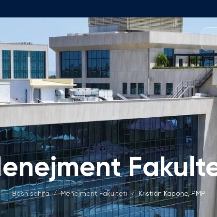
O'quv Dasturlari
amoasi
Foundation Dasturi
Dastur Tuzilmasi
 Fakulteti
Ariza va To'lovlar
kulteti
Matematika Kirish Imtihonlari
t Kengashi
Bakalavriat Dasturlari
enejment Fakulte
Izoh
h O'rinlari
Ariza va To'lovlar
'lmagan Ish O'rinlari
Magistratura
Bosh sahifa
/
Menejment Fakulteti
/
Kristian Kapone, PMP
Izoh