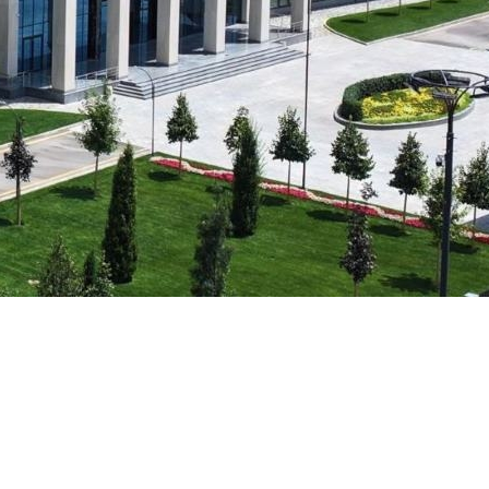
Psixologiya va Farovonlik Bo'limi
Yangiliklar
Maqolalar
a Analyst
Foto Galereya
BMUga Tashrif
rmatikasi
abul arizalari