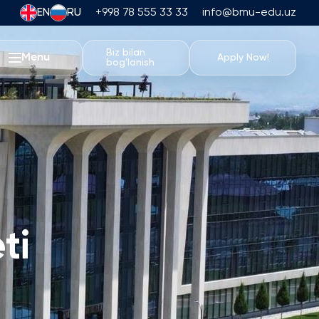
EN
RU
+998 78 555 33 33
info@bmu-edu.uz
Biz bilan
Menu
Apply Now!
bog'lanish
BMU Hayoti
Akademik Sayohatlar
Universitet Kampusi
Akademik Imkoniyatlar
Sport Inshootlari
Turar-joy va Ovqatlanish
ti
Tadbirlar
Talabalar Hayoti
Students' Union
Talaba Klublari