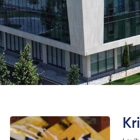
University of Reading
Queen Margaret University
Amaliy Tadqiqotlar Markazi
Kr
Cambridge Dream
Ariza topshirish va tanlovda ishtirok etish