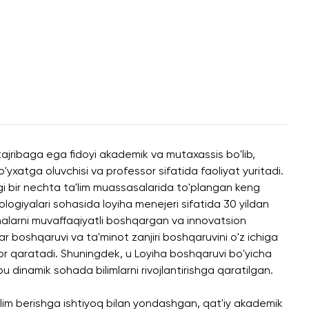
jribaga ega fidoyi akademik va mutaxassis bo'lib,
yxatga oluvchisi va professor sifatida faoliyat yuritadi.
gi bir nechta ta'lim muassasalarida to'plangan keng
nologiyalari sohasida loyiha menejeri sifatida 30 yildan
ihalarni muvaffaqiyatli boshqargan va innovatsion
ar boshqaruvi va ta'minot zanjiri boshqaruvini o'z ichiga
ibor qaratadi. Shuningdek, u Loyiha boshqaruvi bo'yicha
u dinamik sohada bilimlarni rivojlantirishga qaratilgan.
lim berishga ishtiyoq bilan yondashgan, qat'iy akademik