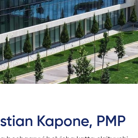
Ariza va To'lovlar
Tayyorlov Kurslari
Pre-Master’s Dasturi
Excel Expert va Power BI Dat
imtihoniga tayyorgarlik
Sun'iy Intellekt va Biznes Info
bilan Raqamli Rahbarlik
PMI Sertifikatsiyasi
PDU Kursi
Grantlar va Stipendiyalar
Ko'chirish va to'g'ridan-to'g'ri q
2026
istian Kapone, PMP