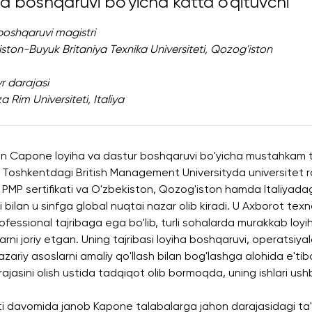
a boshqaruvi bo'yicha katta o'qituvchi
boshqaruvi magistri
ston-Buyuk Britaniya Texnika Universiteti, Qozog'iston
r darajasi
 Rim Universiteti, Italiya
an Capone loyiha va dastur boshqaruvi bo'yicha mustahkam ta
 Toshkentdagi British Management Universityda universitet ro'
 PMP sertifikati va O'zbekiston, Qozog'iston hamda Italiyada
si bilan u sinfga global nuqtai nazar olib kiradi. U Axborot tex
rofessional tajribaga ega bo'lib, turli sohalarda murakkab loy
arni joriy etgan. Uning tajribasi loyiha boshqaruvi, operatsiyal
nazariy asoslarni amaliy qo'llash bilan bog'lashga alohida e't
ajasini olish ustida tadqiqot olib bormoqda, uning ishlari ushb
ti davomida janob Kapone talabalarga jahon darajasidagi ta'