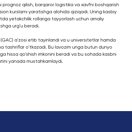
i prognoz qilish, barqaror logistika va xavfni boshqarish
sion kurslarni yaratishga alohida qiziqadi. Uning kasbiy
da yetakchilik rollariga tayyorlash uchun amaliy
rishga urg'u beradi.
GAC) a'zosi etib tayinlandi va u universitetlar hamda
cha tashriflar o'tkazadi. Bu lavozim unga butun dunyo
ishga hissa qo'shish imkonini beradi va bu sohada kasbni
qatini yanada mustahkamlaydi.