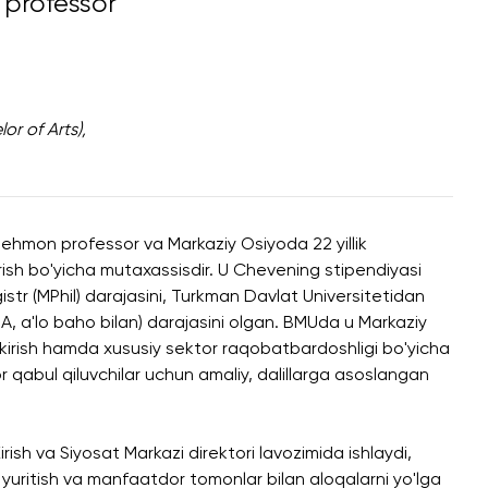
i professor
r of Arts),
hmon professor va Markaziy Osiyoda 22 yillik
rish bo'yicha mutaxassisdir. U Chevening stipendiyasi
istr (MPhil) darajasini, Turkman Davlat Universitetidan
, a'lo baho bilan) darajasini olgan. BMUda u Markaziy
a kirish hamda xususiy sektor raqobatbardoshligi bo'yicha
or qabul qiluvchilar uchun amaliy, dalillarga asoslangan
sh va Siyosat Markazi direktori lavozimida ishlaydi,
uritish va manfaatdor tomonlar bilan aloqalarni yo'lga