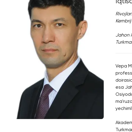
Iqtis
Rivojlan
Kembrij 
Jahon i
Turkman
Vepa Ma
profess
doirasi
esa Jah
Osiyoda
ma'ruza
yechiml
Akademi
Turkman