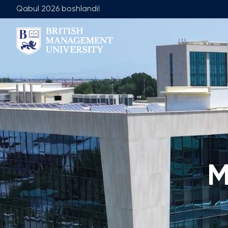
Qabul 2026 boshlandi!
Biz Haqimizda
Jamoa
Rektor Nutqi
Yetakchilik J
Litsenziya va Diplom
Umumiy Ta'lim
Axborot Resurs Markazi
Menejment Fa
Ko'zlangan Natijalar va Maqsadlar
Ilmiy Maslaha
Sanoat Hamkorligi
Ish O'rinlari
M
Karyera Rivojlantirish Markazi
Akademik Is
Korporativ Sektor bilan Ishlash
Akademik Bo
Professional Uyushmalarda Ishirok
Xalqaro Hamkorlik