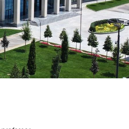
Psixologiya va Farovonlik Bo'limi
Yangiliklar
Maqolalar
a Analyst
Foto Galereya
BMUga Tashrif
rmatikasi
abul arizalari