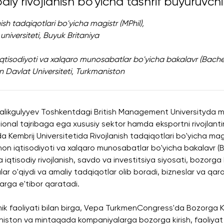
odiy rivojlanish bo'yicha tashrif buyuruvch
ish tadqiqotlari bo'yicha magistr (MPhil),
universiteti, Buyuk Britaniya
qtisodiyoti va xalqaro munosabatlar bo'yicha bakalavr (Bachelo
 Davlat Universiteti, Turkmaniston
likgulyyev Toshkentdagi British Management Universityda me
ional tajribaga ega xususiy sektor hamda eksportni rivojlanti
da Kembrij Universitetida Rivojlanish tadqiqotlari bo'yicha mag
on iqtisodiyoti va xalqaro munosabatlar bo'yicha bakalavr (BA
 iqtisodiy rivojlanish, savdo va investitsiya siyosati, bozorg
lar o'qiydi va amaliy tadqiqotlar olib boradi, bizneslar va qar
arga e'tibor qaratadi.
k faoliyati bilan birga, Vepa TurkmenCongress'da Bozorga Kiri
iston va mintaqada kompaniyalarga bozorga kirish, faoliyat y