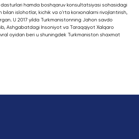
D dasturlari hamda boshqaruv konsultatsiyasi sohasidagi
ilan islohotlar, kichik va o'rta korxonalarni rivojlantirish,
 borgan. U 2017 yilda Turkmanistonning Jahon savdo
o'lib, Ashgabatdagi Insoniyot va Taraqqiyot Xalqaro
fevral oyidan beri u shuningdek Turkmaniston shaxmat