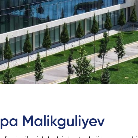
Ariza va To'lovlar
Tayyorlov Kurslari
Pre-Master’s Dasturi
Excel Expert va Power BI Dat
imtihoniga tayyorgarlik
Sun'iy Intellekt va Biznes Info
bilan Raqamli Rahbarlik
PMI Sertifikatsiyasi
PDU Kursi
Grantlar va Stipendiyalar
Ko'chirish va to'g'ridan-to'g'ri q
2026
pa Malikguliyev