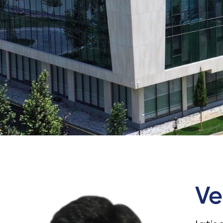
University of Reading
Queen Margaret University
Amaliy Tadqiqotlar Markazi
Ve
Cambridge Dream
Ariza topshirish va tanlovda ishtirok etish