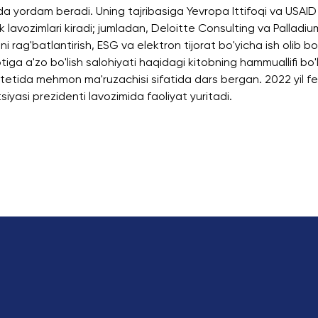
da yordam beradi. Uning tajribasiga Yevropa Ittifoqi va USAI
k lavozimlari kiradi; jumladan, Deloitte Consulting va Palladium b
ni rag'batlantirish, ESG va elektron tijorat bo'yicha ish olib
otiga a'zo bo'lish salohiyati haqidagi kitobning hammuallifi b
itetida mehmon ma'ruzachisi sifatida dars bergan. 2022 yil 
siyasi prezidenti lavozimida faoliyat yuritadi.