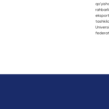
qo'yish
rahbarli
eksport
tashkil
Univers
federat