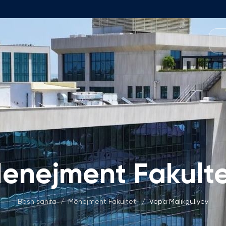
O'quv Dasturlari
amoasi
Foundation Dasturi
Dastur Tuzilmasi
 Fakulteti
Ariza va To'lovlar
kulteti
Matematika Kirish Imtihonlari
t Kengashi
Bakalavriat Dasturlari
enejment Fakulte
Izoh
h O'rinlari
Ariza va To'lovlar
'lmagan Ish O'rinlari
Magistratura
Bosh sahifa
/
Menejment Fakulteti
/
Vepa Malikguliyev
Izoh