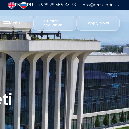
EN
RU
+998 78 555 33 33
info@bmu-edu.uz
Biz bilan
Menu
Apply Now!
bog'lanish
BMU Hayoti
Akademik Sayohatlar
Universitet Kampusi
Akademik Imkoniyatlar
Sport Inshootlari
Turar-joy va Ovqatlanish
ti
Tadbirlar
Talabalar Hayoti
Students' Union
Talaba Klublari