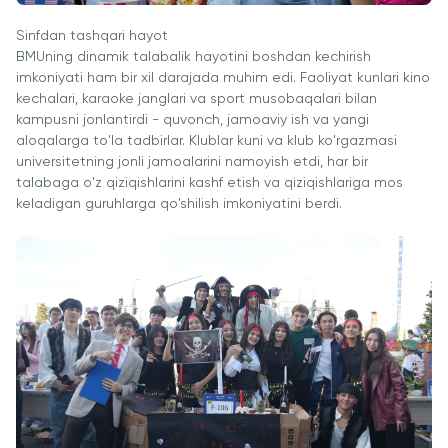
Sinfdan tashqari hayot
BMUning dinamik talabalik hayotini boshdan kechirish
imkoniyati ham bir xil darajada muhim edi. Faoliyat kunlari kino
kechalari, karaoke janglari va sport musobaqalari bilan
kampusni jonlantirdi - quvonch, jamoaviy ish va yangi
aloqalarga to'la tadbirlar. Klublar kuni va klub ko'rgazmasi
universitetning jonli jamoalarini namoyish etdi, har bir
talabaga o'z qiziqishlarini kashf etish va qiziqishlariga mos
keladigan guruhlarga qo'shilish imkoniyatini berdi.