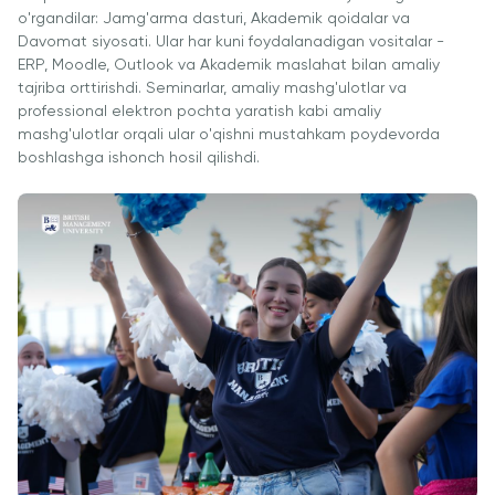
Cambridge
o'rgandilar: Jamg'arma dasturi, Akademik qoidalar va
Dream
Davomat siyosati. Ular har kuni foydalanadigan vositalar -
Ariza
ERP, Moodle, Outlook va Akademik maslahat bilan amaliy
topshirish
tajriba orttirishdi. Seminarlar, amaliy mashg'ulotlar va
va tanlovda
professional elektron pochta yaratish kabi amaliy
ishtirok etish
mashg'ulotlar orqali ular o'qishni mustahkam poydevorda
boshlashga ishonch hosil qilishdi.