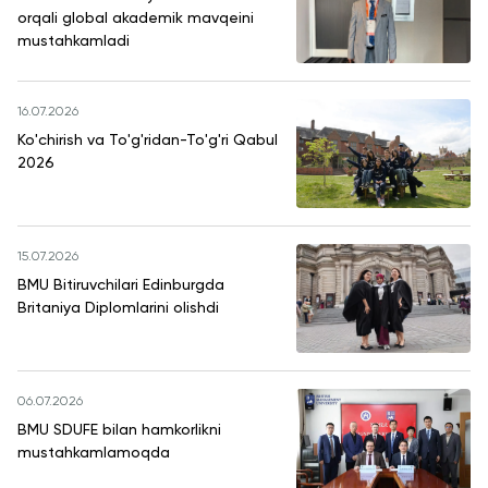
orqali global akademik mavqeini
mustahkamladi
16.07.2026
Ko'chirish va To'g'ridan-To'g'ri Qabul
2026
15.07.2026
BMU Bitiruvchilari Edinburgda
Britaniya Diplomlarini olishdi
06.07.2026
BMU SDUFE bilan hamkorlikni
mustahkamlamoqda