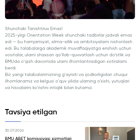
Shunchaki Tanishtiruv Emas!
2025-yilgi Orientation Week shunchaki tadbirlar jadvali emas
edi — bu hamjamiyat, xilma-xillik va ambitsiyalarni nishonlash
edi. Bu talabalarga akademik muvaffaqiyatga erishish uchun
vositalar, ularni shaxsan qo'llab-quvvatlash uchun do'stlik va
BMUda o'qish davomida ularni ilhomlantiradigan xotiralarni
berdi.
Biz yangi talabalarimizning g'ayrati va ijodkorligidan chuqur
ilhomlanamiz va kelgusi o'quv yilida ularning o'sishi, yutuqlari
va hissalarini ko'rishni intiqlik bilan kutamiz.
Tavsiya etilgan
30.07.2026
BMU ABET komissiyasi xizmatlari