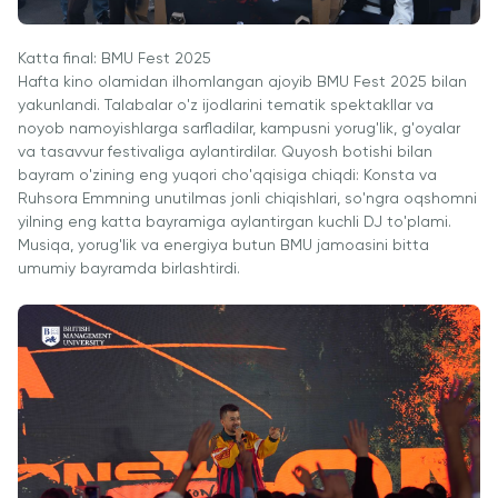
Katta final: BMU Fest 2025
Hafta kino olamidan ilhomlangan ajoyib BMU Fest 2025 bilan
yakunlandi. Talabalar o'z ijodlarini tematik spektakllar va
noyob namoyishlarga sarfladilar, kampusni yorug'lik, g'oyalar
va tasavvur festivaliga aylantirdilar. Quyosh botishi bilan
bayram o'zining eng yuqori cho'qqisiga chiqdi: Konsta va
Ruhsora Emmning unutilmas jonli chiqishlari, so'ngra oqshomni
yilning eng katta bayramiga aylantirgan kuchli DJ to'plami.
Musiqa, yorug'lik va energiya butun BMU jamoasini bitta
umumiy bayramda birlashtirdi.