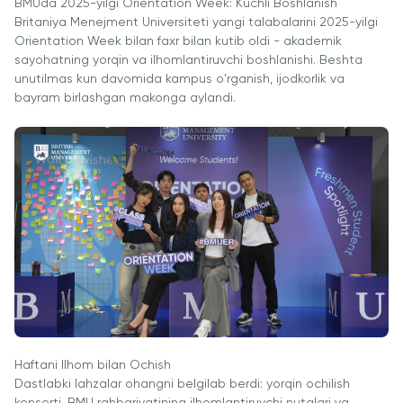
Ish O'rinlari
BMUda 2025-yilgi Orientation Week: Kuchli Boshlanish
Hamkorligi
Dasturlari
Britaniya Menejment Universiteti yangi talabalarini 2025-yilgi
Akademik
Tadbirlar
Orientation Week bilan faxr bilan kutib oldi - akademik
Karyera
Izoh
Ish O'rinlari
Talabalar
sayohatning yorqin va ilhomlantiruvchi boshlanishi. Beshta
Rivojlantirish
Ariza va
Akademik
Hayoti
unutilmas kun davomida kampus o'rganish, ijodkorlik va
Markazi
bayram birlashgan makonga aylandi.
To'lovlar
Bo'lmagan
Students'
Korporativ
Ish O'rinlari
Magistratura
Union
Sektor bilan
Izoh
Talaba
Ishlash
Klublari
Ariza va
Professional
To'lovlar
Psixologiya
Uyushmalarda
va
Tayyorlov
Ishirok
Farovonlik
Kurslari
Xalqaro
Bo'limi
Pre-Master’s
Hamkorlik
Yangiliklar
Dasturi
University of
Maqolalar
Excel Expert
Reading
va Power BI
Foto
Queen
Haftani Ilhom bilan Ochish
Data Analyst
Galereya
Margaret
Dastlabki lahzalar ohangni belgilab berdi: yorqin ochilish
imtihoniga