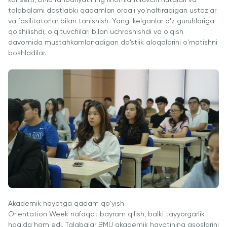
konserti, BMU rahbariyatining ilhomlantiruvchi nutqlari va
University
BMUga
tayyorgarlik
talabalarni dastlabki qadamlari orqali yo'naltiradigan ustozlar
Tashrif
Amaliy
va fasilitatorlar bilan tanishish. Yangi kelganlar o'z guruhlariga
Sun'iy Intellekt
Tadqiqotlar
qo'shilishdi, o'qituvchilari bilan uchrashishdi va o'qish
va Biznes
Markazi
davomida mustahkamlanadigan do'stlik aloqalarini o'rnatishni
Informatikasi
boshladilar.
bilan Raqamli
Rahbarlik
PMI
Sertifikatsiyasi
PDU Kursi
Grantlar va
Stipendiyalar
Ko'chirish va
to'g'ridan-to'g'ri
qabul arizalari
2026
Akademik hayotga qadam qo'yish
Orientation Week nafaqat bayram qilish, balki tayyorgarlik
haqida ham edi. Talabalar BMU akademik hayotining asoslarini