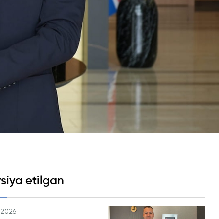
Psixologiya va Farovonlik Bo'limi
Yangiliklar
Maqolalar
a Analyst
Foto Galereya
BMUga Tashrif
rmatikasi
abul arizalari
siya etilgan
.2026