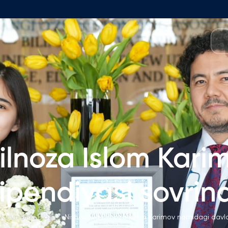
O'quv Dasturlari
amoasi
Foundation Dasturi
Dastur Tuzilmasi
 Fakulteti
Ariza va To'lovlar
kulteti
Matematika Kirish Imtihonlari
t Kengashi
ilnoza Islom Kari
Bakalavriat Dasturlari
Izoh
h O'rinlari
ipendiyasi sovrind
Ariza va To'lovlar
'lmagan Ish O'rinlari
Magistratura
klar va BMU Blog
/
Nishanova Dilnoza Islom Karimov nomidagi davlat 
Izoh