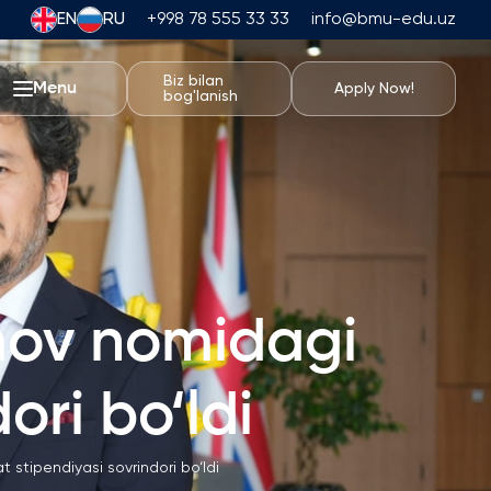
EN
RU
+998 78 555 33 33
info@bmu-edu.uz
Biz bilan
Menu
Apply Now!
bog'lanish
BMU Hayoti
Akademik Sayohatlar
Universitet Kampusi
Akademik Imkoniyatlar
Sport Inshootlari
mov nomidagi
Turar-joy va Ovqatlanish
Tadbirlar
ori bo‘ldi
Talabalar Hayoti
Students' Union
stipendiyasi sovrindori bo‘ldi
Talaba Klublari