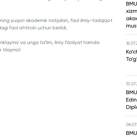
BMU
xizm
aka
ng yuqori akademik natijalari, faol ilmiy-tadqiqot
mus
i faol ishtiroki uchun berildi.
iklaymiz va unga ta’lim, ilmiy faoliyat hamda
16.07
 tilaymiz!
Ko'c
To'g
15.07
BMU 
Edin
Dipl
06.07
BMU 