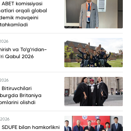
 ABET komissiyasi
atlari orqali global
demik mavqeini
tahkamladi
.2026
hirish va To'g'ridan-
'ri Qabul 2026
.2026
Bitiruvchilari
burgda Britaniya
omlarini olishdi
.2026
SDUFE bilan hamkorlikni