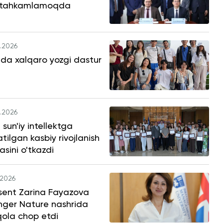
tahkamlamoqda
.2026
da xalqaro yozgi dastur
.2026
sun'iy intellektga
tilgan kasbiy rivojlanish
asini o'tkazdi
.2026
sent Zarina Fayazova
nger Nature nashrida
ola chop etdi