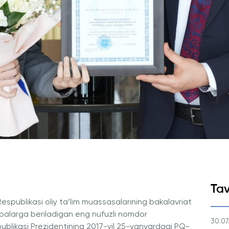
Ariza va To'lovlar
Tayyorlov Kurslari
Pre-Master’s Dasturi
Excel Expert va Power BI Dat
imtihoniga tayyorgarlik
Sun'iy Intellekt va Biznes Info
bilan Raqamli Rahbarlik
PMI Sertifikatsiyasi
PDU Kursi
Grantlar va Stipendiyalar
Ko'chirish va to'g'ridan-to'g'ri q
2026
Tav
spublikasi oliy ta’lim muassasalarining bakalavriat
labalarga beriladigan eng nufuzli nomdor
30.07
ublikasi Prezidentining 2017-yil 25-yanvardagi PQ-