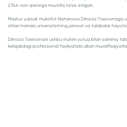
2744-son qaroriga muvofiq ta’sis etilgan.
Mazkur yuksak mukofot Nishanova Dilnoza Toxirovnaga uni
ishlari hamda universitetning jamoat va talabalar hayotidag
Dilnoza Toxirovnani ushbu muhim yutuq bilan samimiy tabr
kelajakdagi professional faoliyatida ulkan muvaffaqiyatlar