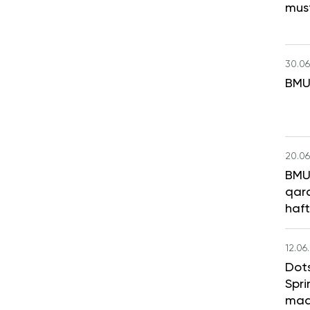
mus
30.06
BMU
20.06
BMU 
qara
haft
12.06
Dot
Spri
maq