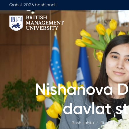
Qabul 2026 boshlandi!
Biz Haqimizda
Jamoa
Rektor Nutqi
Yetakchilik J
Litsenziya va Diplom
Umumiy Ta'lim
Axborot Resurs Markazi
Menejment Fa
Ko'zlangan Natijalar va Maqsadlar
Ilmiy Maslaha
Nishanova D
Sanoat Hamkorligi
Ish O'rinlari
Karyera Rivojlantirish Markazi
Akademik Is
davlat st
Korporativ Sektor bilan Ishlash
Akademik Bo
Professional Uyushmalarda Ishirok
Bosh sahifa
/
Bizning yangili
Xalqaro Hamkorlik