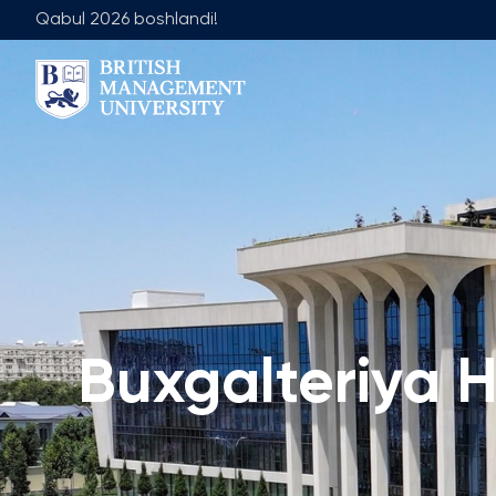
Qabul 2026 boshlandi!
Biz Haqimizda
Jamoa
Rektor Nutqi
Yetakchilik J
Litsenziya va Diplom
Umumiy Ta'lim
Axborot Resurs Markazi
Menejment Fa
Ko'zlangan Natijalar va Maqsadlar
Ilmiy Maslaha
Sanoat Hamkorligi
Ish O'rinlari
Buxgalteriya H
Karyera Rivojlantirish Markazi
Akademik Is
Korporativ Sektor bilan Ishlash
Akademik Bo
Professional Uyushmalarda Ishirok
Xalqaro Hamkorlik