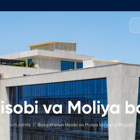
O'quv Dasturlari
amoasi
Foundation Dasturi
Dastur Tuzilmasi
 Fakulteti
Ariza va To'lovlar
kulteti
Matematika Kirish Imtihonlari
t Kengashi
Bakalavriat Dasturlari
isobi va Moliya b
Izoh
h O'rinlari
Ariza va To'lovlar
'lmagan Ish O'rinlari
Magistratura
Bosh sahifa
/
Buxgalteriya Hisobi va Moliya bo'yicha Magistr
Izoh