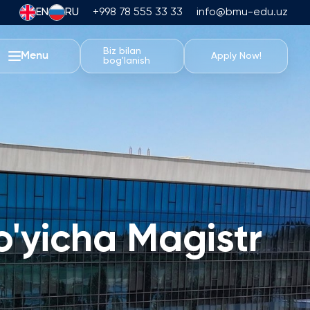
EN
RU
+998 78 555 33 33
info@bmu-edu.uz
Biz bilan
Menu
Apply Now!
bog'lanish
BMU Hayoti
Akademik Sayohatlar
Universitet Kampusi
Akademik Imkoniyatlar
Sport Inshootlari
Turar-joy va Ovqatlanish
o'yicha Magistr
Tadbirlar
Talabalar Hayoti
Students' Union
Talaba Klublari