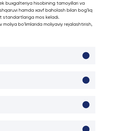
k buxgalteriya hisobining tamoyillari va
boshqaruvi hamda xavf baholash bilan bog'liq
at standartlariga mos keladi.
moliya bo'limlarida moliyaviy rejalashtirish,