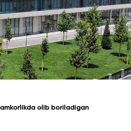
Psixologiya va Farovonlik Bo'limi
Yangiliklar
Maqolalar
a Analyst
Foto Galereya
BMUga Tashrif
rmatikasi
abul arizalari
amkorlikda olib boriladigan