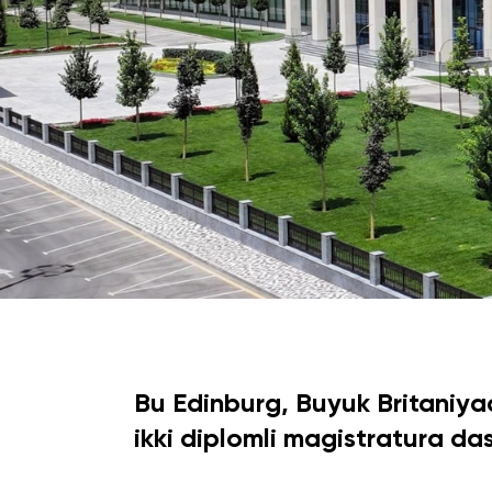
University of Reading
Queen Margaret University
Amaliy Tadqiqotlar Markazi
Bu Edinburg, Buyuk Britaniya
Cambridge Dream
ikki diplomli magistratura das
Ariza topshirish va tanlovda ishtirok etish