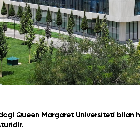
Ariza va To'lovlar
Tayyorlov Kurslari
Pre-Master’s Dasturi
Excel Expert va Power BI Dat
imtihoniga tayyorgarlik
Sun'iy Intellekt va Biznes Info
bilan Raqamli Rahbarlik
PMI Sertifikatsiyasi
PDU Kursi
Grantlar va Stipendiyalar
Ko'chirish va to'g'ridan-to'g'ri q
2026
dagi Queen Margaret Universiteti bilan h
turidir.