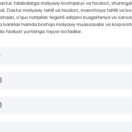
asturi talabalarga moliyaviy boshqaruv va hisobot, shuningde
. Dastur moliyaviy tahlil va hisobot, investitsiya tahlili va 
hqari, o'quv natijalari tegishli xalqaro buxgalteriya va sano
siya banklari hamda boshqa moliyaviy muassasalar va korporativ 
da faoliyat yuritishga tayyor bo'ladilar.
)
)
)